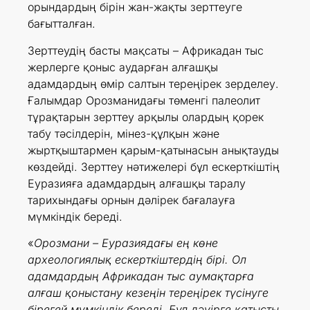
орындардың бірін жан-жақты зерттеуге
бағытталған.
Зерттеудің басты мақсаты – Африкадан тыс
жерлерге қоныс аударған алғашқы
адамдардың өмір салтын тереңірек зерделеу.
Ғалымдар Орозманидағы төменгі палеолит
тұрақтарын зерттеу арқылы олардың қорек
табу тәсілдерін, мінез-құлқын және
жыртқыштармен қарым-қатынасын анықтауды
көздейді. Зерттеу нәтижелері бұл ескерткіштің
Еуразияға адамдардың алғашқы таралу
тарихындағы орнын дәлірек бағалауға
мүмкіндік береді.
«
Орозмани – Еуразиядағы ең көне
археологиялық ескерткіштердің бірі. Ол
адамдардың Африкадан тыс аумақтарға
алғаш қоныстану кезеңін тереңірек түсінуге
бірегей мүмкіндік береді. Бұл дәуірге қатысты