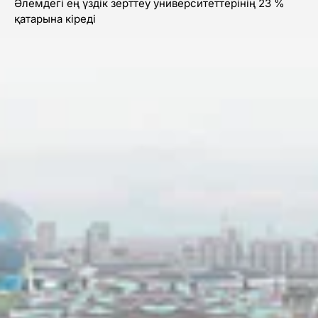
Әлемдегі ең үздік зерттеу университеттерінің 23 %
қатарына кіреді