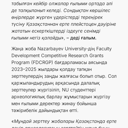
табылған кейбір олжалар ғылыми ортада әлі
де талқыланып келеді. Сондықтан көршілес
өңірлерде жүрген үдерістерді тереңірек
түсіну Қазақстаннан ерте плейстоцен дәуіріне
жататын ескерткіштерді іздеуге сенімді
ғылыми негіз қалайды
»,
– деді ғалым.
Жаңа жоба Nazarbayev University-дің Faculty
Development Competitive Research Grants
Program (FDCRGP) бағдарламасы аясында
2023–2025 жылдары қолдау тапқан
зерттеулердің заңды жалғасы болып отыр. Сол
қаржыландырудың арқасында далалық
зерттеулер жүргізіліп, NU студенттері
археологиялық барлау жұмыстарын жүргізу
мен ғылыми деректер жинау бойынша
тәжірибелік дайындықтан өтті.
«
Мұндай зерттеу жобалары Қазақстанда ерте