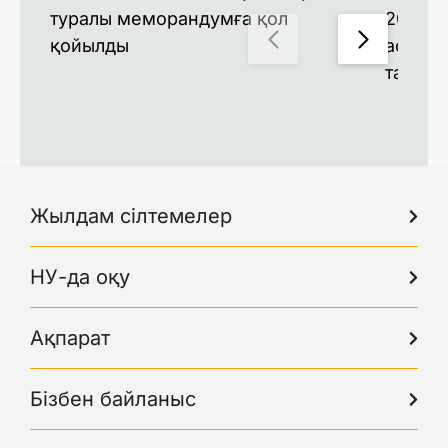
туралы меморандумға қол
2026 к
қойылды
астам 
таныс
Жылдам сілтемелер
НУ-да оқу
Ақпарат
Бізбен байланыс