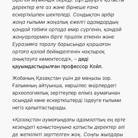
деректер өте аз және бірнеше ғана
ескерткішпен шектеледі. Сондықтан әрбір
жаңа ғылыми жаңалық ежелгі адамдардың
қандай табиғи ортада өмір сүргенін, қандай
жануарлармен бірге тіршілік еткенін және
Еуразияға таралу барысында қоршаған
ортаға қалай бейімделгенін нақтырақ
анықтауға көмектеседі
», –
деді
қауымдастырылған профессор Койл.
Жобаның Қазақстан үшін де маңызы зор.
Ғалымның айтуынша, көршілес өңірлердегі
археологиялық зерттеулер еліміз аумағынан
осындай көне ескерткіштерді іздеуге ғылыми
негіз қалыптастырады.
«
Қазақстан аумағындағы адамзаттың ең ерте
кезеңдегі қоныстануына қатысты деректер әлі
де жеткілікті зерттелген жоқ. Соңғы жылдары