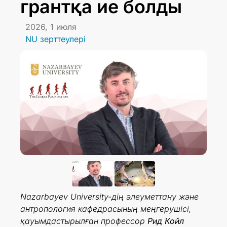
грантқа ие болды
2026, 1 июля
NU зерттеулері
Nazarbayev University-дің әлеуметтану және
антропология кафедрасының меңгерушісі,
қауымдастырылған профессор
Рид Койл