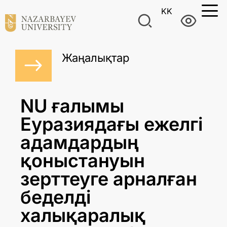
KK
Жаңалықтар
NU ғалымы
Еуразиядағы ежелгі
адамдардың
қоныстануын
зерттеуге арналған
беделді
халықаралық