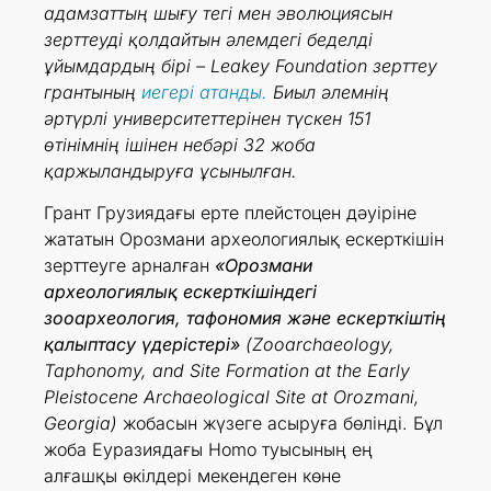
адамзаттың шығу тегі мен эволюциясын
зерттеуді қолдайтын әлемдегі беделді
ұйымдардың бірі – Leakey Foundation зерттеу
грантының
иегері атанды.
Биыл әлемнің
әртүрлі университеттерінен түскен 151
өтінімнің ішінен небәрі 32 жоба
қаржыландыруға ұсынылған.
Грант Грузиядағы ерте плейстоцен дәуіріне
жататын Орозмани археологиялық ескерткішін
зерттеуге арналған
«Орозмани
археологиялық ескерткішіндегі
зооархеология, тафономия және ескерткіштің
қалыптасу үдерістері»
(Zooarchaeology,
Taphonomy, and Site Formation at the Early
Pleistocene Archaeological Site at Orozmani,
Georgia)
жобасын жүзеге асыруға бөлінді. Бұл
жоба Еуразиядағы Homo туысының ең
алғашқы өкілдері мекендеген көне