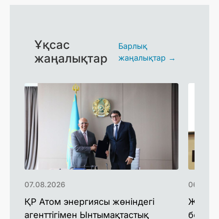
Ұқсас
Барлық
жаңалықтар
жаңалықтар →
07.08.2026
06.08.2
ҚР Атом энергиясы жөніндегі
Жаңа м
агенттігімен Ынтымақтастық
болаша