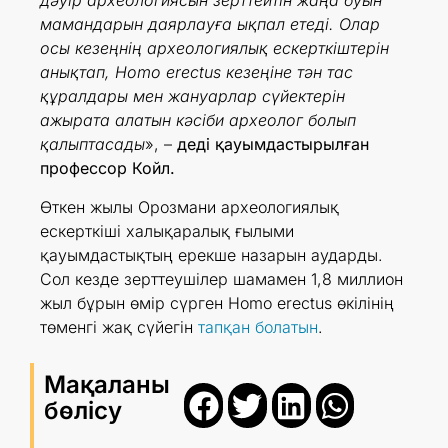
дәуір археологиясын зерттейтін жаңа буын
мамандарын даярлауға ықпал етеді. Олар
осы кезеңнің археологиялық ескерткіштерін
анықтап, Homo erectus кезеңіне тән тас
құралдары мен жануарлар сүйектерін
ажырата алатын кәсіби археолог болып
қалыптасады
», –
деді қауымдастырылған
профессор Койл.
Өткен жылы Орозмани археологиялық
ескерткіші халықаралық ғылыми
қауымдастықтың ерекше назарын аударды.
Сол кезде зерттеушілер шамамен 1,8 миллион
жыл бұрын өмір сүрген Homo erectus өкілінің
төменгі жақ сүйегін
тапқан болатын
.
Мақаланы
бөлісу