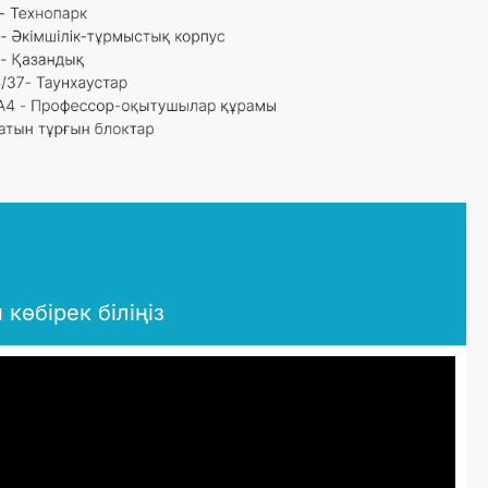
өбірек біліңіз