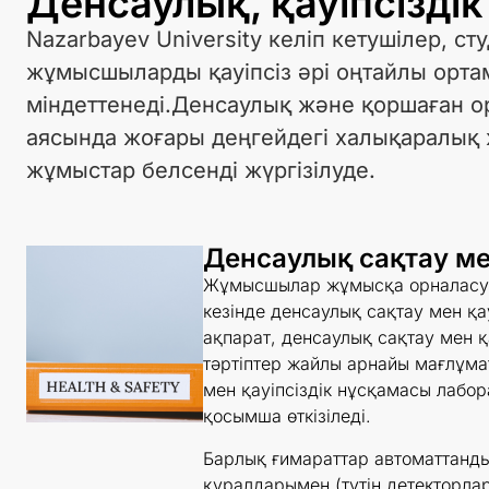
Денсаулық, қауіпсізді
Nazarbayev University келіп кетушілер, с
жұмысшыларды қауіпсіз әрі оңтайлы орта
міндеттенеді.Денсаулық және қоршаған орт
аясында жоғары деңгейдегі халықаралық 
жұмыстар белсенді жүргізілуде.
Денсаулық сақтау мен
Жұмысшылар жұмысқа орналасу ж
кезінде денсаулық сақтау мен қа
ақпарат, денсаулық сақтау мен қа
тәртіптер жайлы арнайы мағлұма
мен қауіпсіздік нұсқамасы лабо
қосымша өткізіледі.
Барлық ғимараттар автоматтанд
құралдарымен (түтін детекторлары