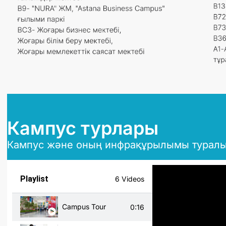
Кампус турлары
Кампус және оның инфрақұрылымы туралы к
Playlist
6 Videos
Campus Tour
0:16