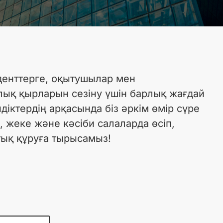
уденттерге, оқытушылар мен
лық қырларын сезіну үшін барлық жағдай
іктердің арқасында біз әркім өмір сүре
 жеке және кәсіби салаларда өсіп,
тық құруға тырысамыз!