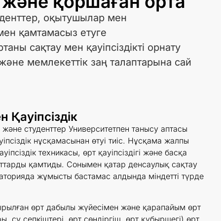
к және қоршаған орта
туденттер, оқытушылар мен
мен қамтамасыз етуге
аны сақтау мен қауіпсіздікті орнату
және мемлекеттік заң талаптарына сай
 Қауіпсіздік
әне студенттер Университетпен танысу аптасы
уіпсіздік нұсқамасынан өтуі тиіс. Нұсқама жалпы
уіпсіздік техникасы, өрт қауіпсіздігі және басқа
ттарды қамтиды. Сонымен қатар денсаулық сақтау
раторияда жұмысты бастамас алдында міндетті түрде
ырылған өрт дабылы жүйесімен және қарапайым өрт
, су сепкіштері, өрт сөндіргіш, өрт құбыршегі) өрт