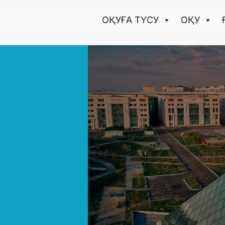
ОҚУҒА ТҮCУ
ОҚУ