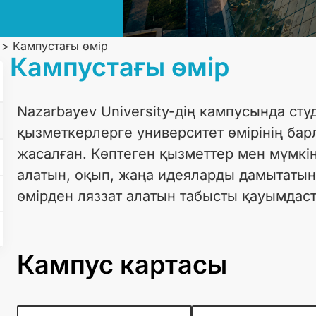
>
Кампустағы өмір
Кампустағы өмір
Nazarbayev University-дің кампусында ст
қызметкерлерге университет өмірінің бар
жасалған. Көптеген қызметтер мен мүмкінд
алатын, оқып, жаңа идеяларды дамытатын,
өмірден ляззат алатын табысты қауымдас
Кампус картасы