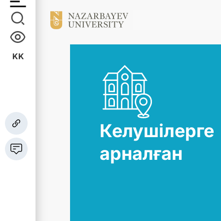
KK
Келушілерге
арналған