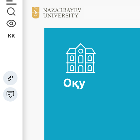
KK
Оқу