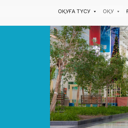
ОҚУҒА ТҮCУ
ОҚУ