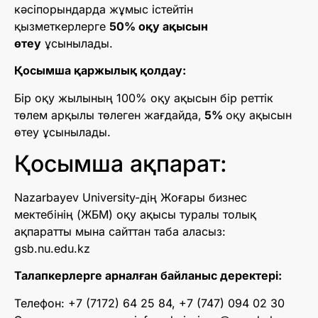
кәсіпорындарда жұмыс істейтін
қызметкерлерге
50% оқу ақысын
өтеу
ұсынылады.
Қосымша қаржылық қолдау:
Бір оқу жылының 100% оқу ақысын бір реттік
төлем арқылы төлеген жағдайда,
5%
оқу ақысын
өтеу ұсынылады.
Қосымша ақпарат:
Nazarbayev University-дің Жоғары бизнес
мектебінің (ЖБМ) оқу ақысы туралы толық
ақпаратты мына сайттан таба аласыз:
gsb.nu.edu.kz
Талапкерлерге арналған байланыс деректері:
Телефон: +7 (7172) 64 25 84, +7 (747) 094 02 30