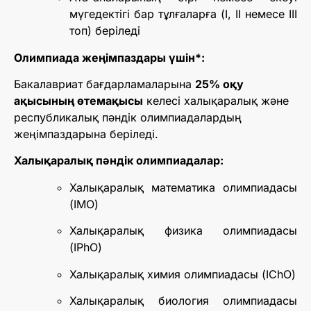
мүгедектігі бар тұлғаларға (I, II немесе III
топ) беріледі
Олимпиада жеңімпаздары үшін*:
Бакалавриат бағдарламаларына
25% оқу
ақысының өтемақысы
келесі халықаралық және
республикалық пәндік олимпиадалардың
жеңімпаздарына беріледі.
Халықаралық пәндік олимпиадалар:
Халықаралық математика олимпиадасы
(IMO)
Халықаралық физика олимпиадасы
(IPhO)
Халықаралық химия олимпиадасы (IChO)
Халықаралық биология олимпиадасы