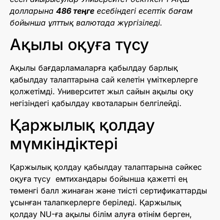
долларына
486 теңге
есебіндегі есептік бағам
бойынша ұлттық валютада жүргізіледі.
Ақылы оқуға түсу
Ақылы бағдарламаларға қабылдау барлық
қабылдау талаптарына сай келетін үміткерлерге
қолжетімді. Университет жыл сайын ақылы оқу
негізіндегі қабылдау квоталарын белгілейді.
Қаржылық қолдау
мүмкіндіктері
Қаржылық қолдау қабылдау талаптарына сәйкес
оқуға түсу емтихандары бойынша қажетті ең
төменгі балл жинаған және тиісті сертификаттарды
ұсынған талапкерлерге беріледі. Қаржылық
қолдау NU-ға ақылы білім алуға өтінім берген,