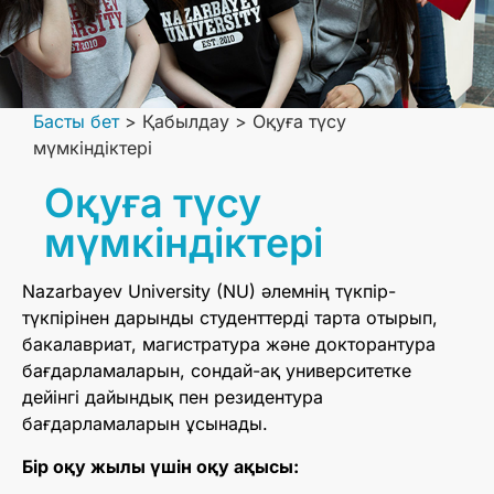
Басты бет
>
Қабылдау
>
Оқуға түсу
мүмкіндіктері
Оқуға түсу
мүмкіндіктері
Nazarbayev University (NU) әлемнің түкпір-
түкпірінен дарынды студенттерді тарта отырып,
бакалавриат, магистратура және докторантура
бағдарламаларын, сондай-ақ университетке
дейінгі дайындық пен резидентура
бағдарламаларын ұсынады.
Бір оқу жылы үшін оқу ақысы: