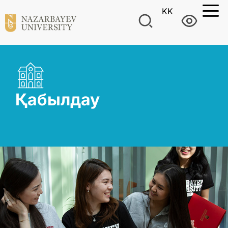
KK
Қабылдау