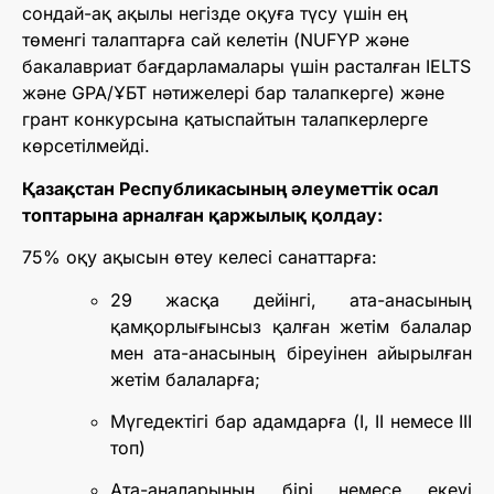
сондай-ақ ақылы негізде оқуға түсу үшін ең
төменгі талаптарға сай келетін (NUFYP және
бакалавриат бағдарламалары үшін расталған IELTS
және GPA/ҰБТ нәтижелері бар талапкерге) және
грант конкурсына қатыспайтын талапкерлерге
көрсетілмейді.
Қазақстан Республикасының әлеуметтік осал
топтарына арналған қаржылық қолдау:
75% оқу ақысын өтеу келесі санаттарға:
29 жасқа дейінгі, ата-анасының
қамқорлығынсыз қалған жетім балалар
мен ата-анасының біреуінен айырылған
жетім балаларға;
Мүгедектігі бар адамдарға (I, II немесе III
топ)
Ата-аналарының бірі немесе екеуі