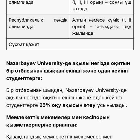
олимпиада
(I, II, III орын) – соңғы үш
жылда
Республикалық пәндік
Алтын немесе күміс (I, II
олимпиада
орын) – ағымдағы оқу
жылында
Сұхбат қажет
Nazarbayev University-де ақылы негізде оқитын
бір отбасынан шыққан екінші және одан кейінгі
студенттерге:
Бір отбасынан шыққан, Nazarbayev University-де
ақылы негізде оқитын екінші және одан кейінгі
студенттерге
25% оқу ақысын өтеу
ұсынылады.
Мемлекеттік мекемелер мен кәсіпорын
қызметкерлеріне арналған:
Қазақстандық мемлекеттік мекемелер мен