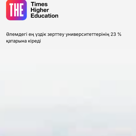
Әлемдегі ең үздік зерттеу университеттерінің 23 %
қатарына кіреді