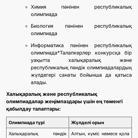
Химия пәнінен республикалық
олимпиада
Биология пәнінен республикалық
олимпиада
Информатика пәнінен республикалық
олимпиада*Талапкерлер конкурсқа бір
уақытта халықаралық және
республикалық пәндік олимпиадалардың
жүлдегері санаты бойынша да қатыса
алады.
Халықаралық және республикалық
олимпиадалар жеңімпаздары үшін ең төменгі
қабылдау талаптары:
Олимпиада түрі
Жүлделі орын
Халықаралық пәндік
Алтын, күміс немесе қола