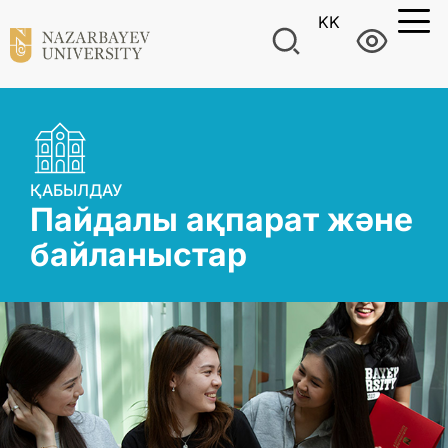
KK
ҚАБЫЛДАУ
Пайдалы ақпарат және
байланыстар