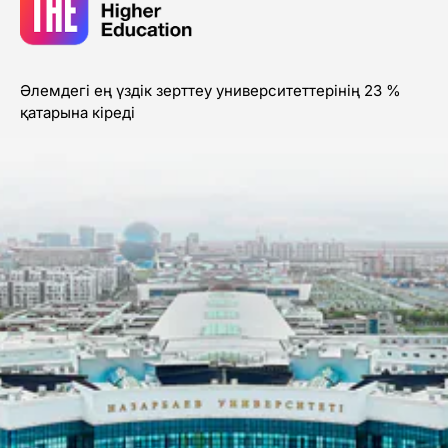
Әлемдегі ең үздік зерттеу университеттерінің 23 %
қатарына кіреді