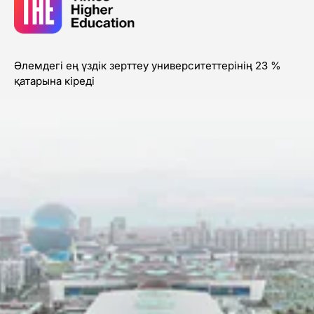
Әлемдегі ең үздік зерттеу университеттерінің 23 %
қатарына кіреді