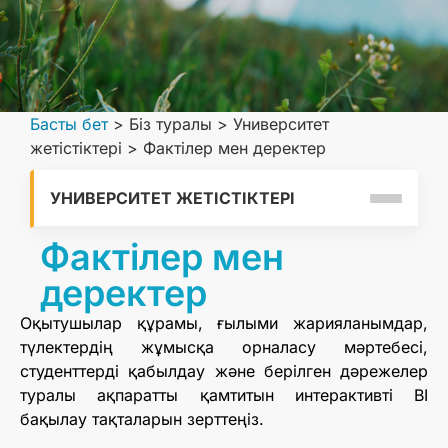
Басты бет
>
Біз туралы
>
Университет
жетістіктері
>
Фактілер мен деректер
УНИВЕРСИТЕТ ЖЕТІСТІКТЕРІ
Фактілер мен
деректер
Оқытушылар құрамы, ғылыми жарияланымдар,
түлектердің жұмысқа орналасу мәртебесі,
студенттерді қабылдау және берілген дәрежелер
туралы ақпаратты қамтитын интерактивті BI
бақылау тақталарын зерттеңіз.