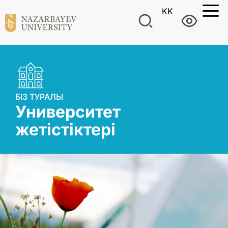
KK
БІЗ ТУРАЛЫ
Университет
жетістіктері