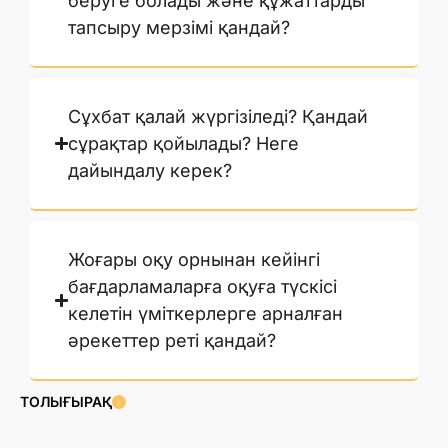
беруге болады және құжаттарды
тапсыру мерзімі қандай?
Сұхбат қалай жүргізіледі? Қандай
сұрақтар қойылады? Неге
дайындалу керек?
Жоғары оқу орнынан кейінгі
бағдарламаларға оқуға түскісі
келетін үміткерлерге арналған
әрекеттер реті қандай?
ТОЛЫҒЫРАҚ