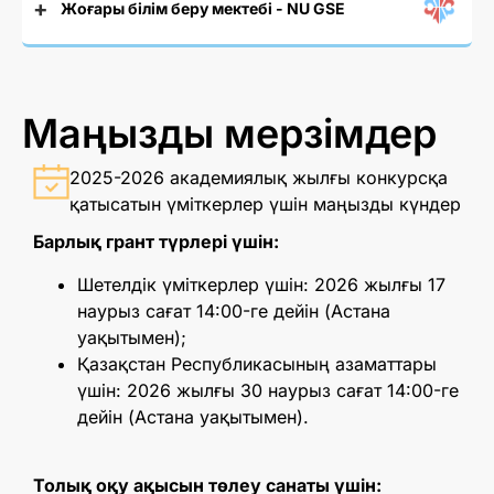
Жоғары білім беру мектебі - NU GSE
Маңызды мерзімдер
2025-2026 академиялық жылғы конкурсқа
қатысатын үміткерлер үшін маңызды күндер
Барлық грант түрлері үшін:
Шетелдік үміткерлер үшін: 2026 жылғы 17
наурыз сағат 14:00-ге дейін (Астана
уақытымен);
Қазақстан Республикасының азаматтары
үшін: 2026 жылғы 30 наурыз сағат 14:00-ге
дейін (Астана уақытымен).
Толық оқу ақысын төлеу санаты үшін: