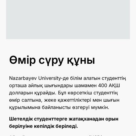
Өмір сүру құны
Nazarbayev University-де білім алатын студенттің
орташа айлық шығындары шамамен 400 АҚШ
долларын құрайды. Бұл көрсеткіш студенттің
өмір салтына, жеке қажеттіліктері мен шығын
құрылымына байланысты өзгеруі мүмкін.
Шетелдік студенттерге жатақханадан орын
берілуіне кепілдік беріледі.