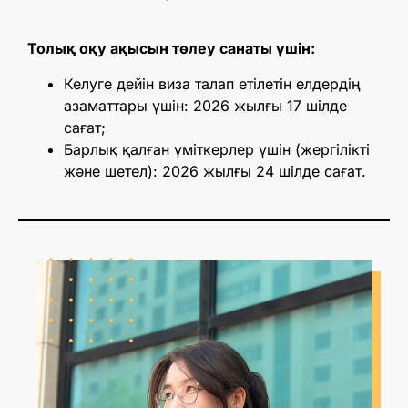
Толық оқу ақысын төлеу санаты үшін:
Келуге дейін виза талап етілетін елдердің
азаматтары үшін: 2026 жылғы 17 шілде
сағат;
Барлық қалған үміткерлер үшін (жергілікті
және шетел): 2026 жылғы 24 шілде сағат.