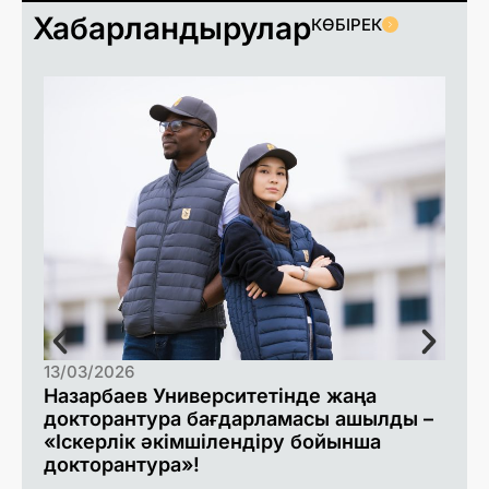
Хабарландырулар
КӨБІРЕК
13/03/2026
1
Назарбаев Университетінде жаңа
Н
м
докторантура бағдарламасы ашылды –
«Іскерлік әкімшілендіру бойынша
докторантура»!