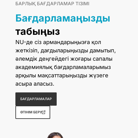
БАРЛЫҚ БАҒДАРЛАМАР ТІЗІМІ
Бағдарламаңызды
табыңыз
NU-де сіз армандарыңызға қол
жеткізіп, дағдыларыңызды дамытып,
әлемдік деңгейдегі жоғары сапалы
академиялық бағдарламаларымыз
арқылы мақсаттарыңызды жүзеге
асыра аласыз.
БАҒДАРЛАМАЛАР
ӨТІНІМ БЕРУ