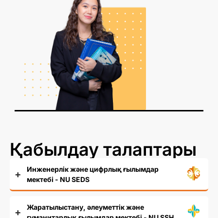
Қабылдау талаптары
Инженерлік және цифрлық ғылымдар
мектебі - NU SEDS
Жаратылыстану, әлеуметтік және
гуманитарлық ғылымдар мектебі - NU SSH