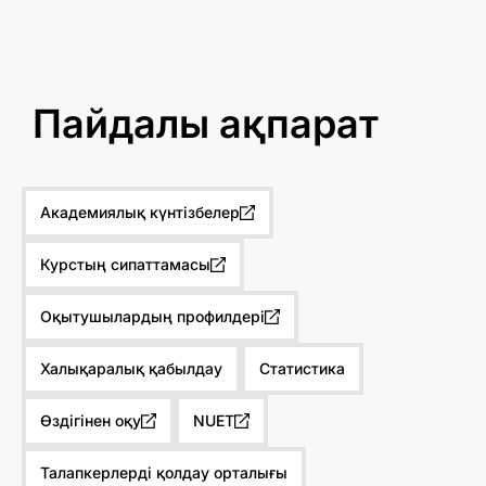
Пайдалы ақпарат
Академиялық күнтізбелер
Курстың сипаттамасы
Оқытушылардың профилдері
Халықаралық қабылдау
Статистика
Өздігінен оқу
NUET
Талапкерлерді қолдау орталығы