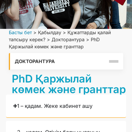
Басты бет
>
Қабылдау
>
Құжаттарды қалай
тапсыру керек?
>
Докторантура
>
PhD
Қаржылай көмек және гранттар
ДОКТОРАНТУРА
PhD Қаржылай
көмек және гранттар
1 – қадам. Жеке кабинет ашу