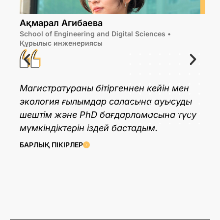
Ақмарал Агибаева
School of Engineering and Digital Sciences •
G
Құрылыс инженериясы
с
Н
м
Магистратураны бітіргеннен кейін мен
экология ғылымдар саласына ауысуды
N
шештім және PhD бағдарламасына түсу
қ
мүмкіндіктерін іздей бастадым.
д
БАРЛЫҚ ПІКІРЛЕР
у
Б