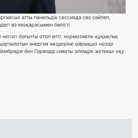
иясы» атты панельдік сессияда сөз сөйлеп,
гі өз көзқарасымен бөлісті.
егізгі бағытты атап өтті: нормативтік-құқықтық
ңартылатын энергия көздеріне айрықша назар
Кембридж бен Гарвард сияқты әлемдік жетекші оқу