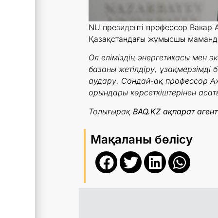
NU президенті профессор Вакар
Қазақстандағы жұмысшы мамандық
Ол еліміздің энергетикасы мен э
базаны жетілдіру, ұзақмерзімді
аудару. Сондай-ақ профессор Ах
орындары көрсеткіштерінен асаты
Толығырақ
BAQ.KZ ақпарат агентт
Мақаланы бөлісу