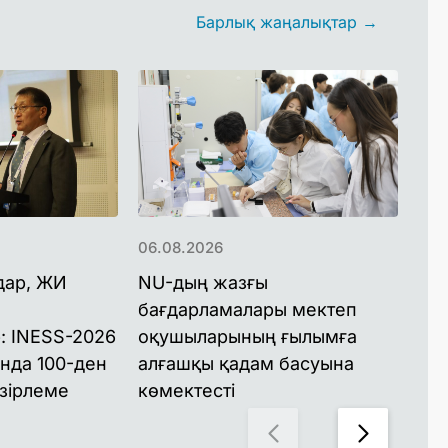
Барлық жаңалықтар →
06.08.2026
06.
дар, ЖИ
NU-дың жазғы
NU
бағдарламалары мектеп
ба
: INESS-2026
оқушыларының ғылымға
ма
нда 100-ден
алғашқы қадам басуына
құ
зірлеме
көмектесті