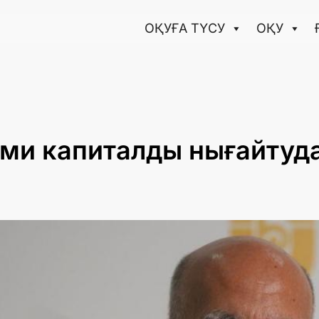
ОҚУҒА ТҮCУ
ОҚУ
ми капиталды нығайтуда 