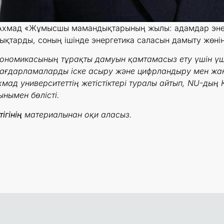
 Ахмад «Жұмысшы мамандықтарының жылы: адамдар энерг
тарды, соның ішінде энергетика саласын дамыту жөнінде
кономикасының тұрақты дамуын қамтамасыз ету үшін үш н
 бағдарламаларды іске асыру және цифрландыру мен жа
мад университеттің жетістіктері туралы айтып, NU-дың 
нымен бөлісті.
ігінің
материалынан оқи аласыз.