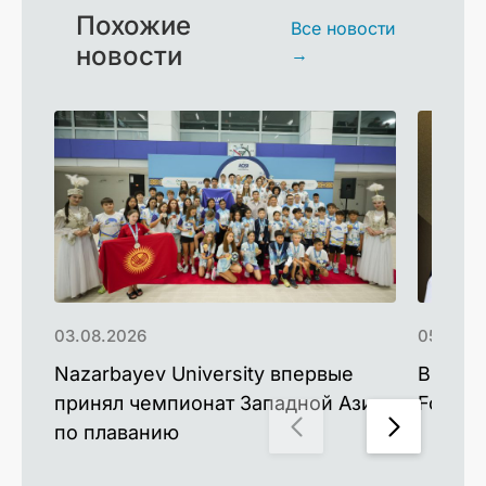
Похожие
Все новости
новости
→
03.08.2026
05.06.2
Nazarbayev University впервые
Выпуск
принял чемпионат Западной Азии
Forbes
по плаванию