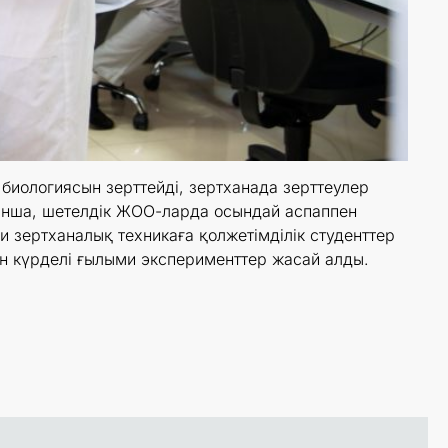
биологиясын зерттейді, зертханада зерттеулер
уынша, шетелдік ЖОО-ларда осындай аспаппен
и зертханалық техникаға қолжетімділік студенттер
ен күрделі ғылыми эксперименттер жасай алды.