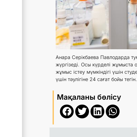
Анара Серікбаева Павлодарда туғ
жүргізеді. Осы күрделі жұмыста
жұмыс істеу мүмкіндігі үшін студ
үшін тәулігіне 24 сағат бойы те
Мақаланы бөлісу