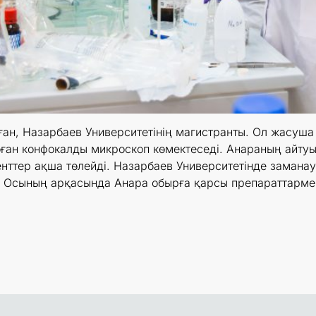
ан, Назарбаев Университетінің магистранты. Ол жасуша 
 оған конфокалды микроскоп көмектеседі. Анараның айт
енттер ақша төлейді. Назарбаев Университетінде заманау
гін. Осының арқасында Анара обырға қарсы препараттарм