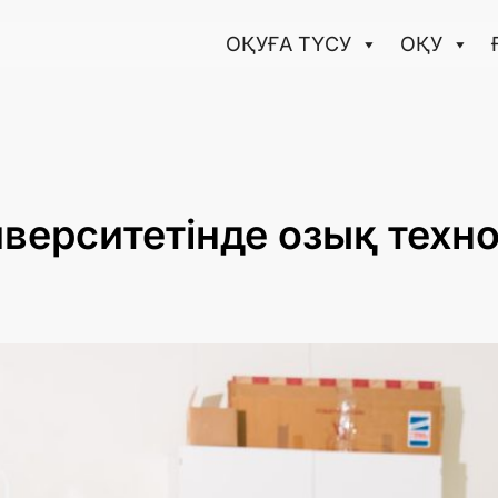
ОҚУҒА ТҮCУ
ОҚУ
верситетінде озық техн