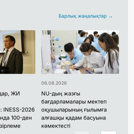
Барлық жаңалықтар →
06.08.2026
06.
дар, ЖИ
NU-дың жазғы
NU
бағдарламалары мектеп
ба
: INESS-2026
оқушыларының ғылымға
ма
нда 100-ден
алғашқы қадам басуына
құ
зірлеме
көмектесті