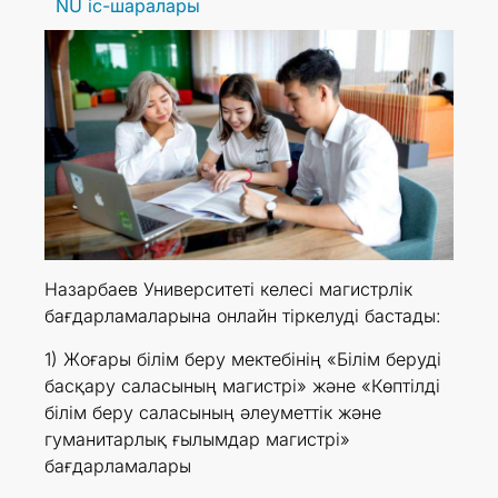
NU іс-шаралары
Назарбаев Университеті келесі магистрлік
бағдарламаларына онлайн тіркелуді бастады:
1) Жоғары білім беру мектебінің «Білім беруді
басқару саласының магистрі» және «Көптілді
білім беру саласының әлеуметтік және
гуманитарлық ғылымдар магистрі»
бағдарламалары