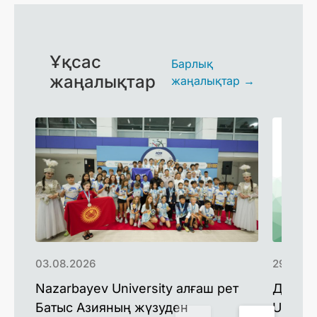
Ұқсас
Барлық
жаңалықтар
жаңалықтар →
03.08.2026
29.07.2
Nazarbayev University алғаш рет
Доктор
Батыс Азияның жүзуден
Univers