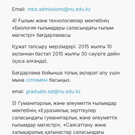
Email:
mba.admissions@nu.edu.kz
4) Ғылым және технологиялар мектебінің
«Биология ғылымдары саласындағы ғылым
магистрі» бағдарламасы
Құжат тапсыру мерзімдері: 2015 жылғы 10
ақпаннан бастап 2015 жылғы 30 сәуірге дейін
(қоса алғанда).
Бағдарлама бойынша толық ақпарат алу үшін
мына
сілтемені
басыңыз.
emai:
graduate.sst@nu.edu.kz
5) Гуманитарлық және әлеуметтік ғылымдар
мектебінің «Еуразиялық зерттеулер
саласындағы гуманитарлық және әлеуметтік
ғылымдар магистрі», «Саясаттану және
халықаралық қатынастар саласындағы