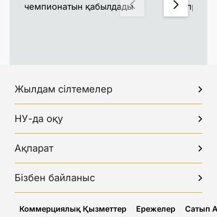
чемпионатын қабылдады
профес
Жылдам сілтемелер
НУ-да оқу
Ақпарат
Бізбен байланыс
Коммерциялық Қызметтер
Ережелер
Сатып 