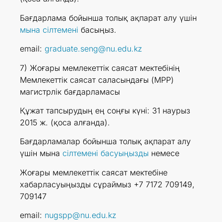
Бағдарлама бойынша толық ақпарат алу үшін
мына сілтемені
басыңыз.
email:
graduate.seng@nu.edu.kz
7) Жоғары мемлекеттік саясат мектебінің
Мемлекеттік саясат саласындағы (MPP)
магистрлік бағдарламасы
Құжат тапсырудың ең соңғы күні: 31 наурыз
2015 ж. (қоса алғанда).
Бағдарламалар бойынша толық ақпарат алу
үшін мына
сілтемені басуыңызды
немесе
Жоғары мемлекеттік саясат мектебіне
хабарласуыңызды сұраймыз +7 7172 709149,
709147
email:
nugspp@nu.edu.kz