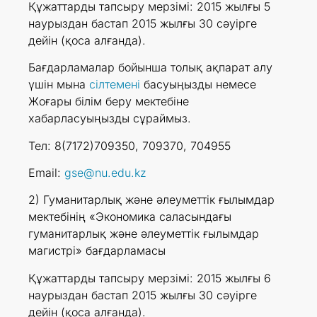
Құжаттарды тапсыру мерзімі: 2015 жылғы 5
наурыздан бастап 2015 жылғы 30 сәуірге
дейін (қоса алғанда).
Бағдарламалар бойынша толық ақпарат алу
үшін мына
сілтемені
басуыңызды немесе
Жоғары білім беру мектебіне
хабарласуыңызды сұраймыз.
Тел: 8(7172)709350, 709370, 704955
Email:
gse@nu.edu.kz
2) Гуманитарлық және әлеуметтік ғылымдар
мектебінің «Экономика саласындағы
гуманитарлық және әлеуметтік ғылымдар
магистрі» бағдарламасы
Құжаттарды тапсыру мерзімі: 2015 жылғы 6
наурыздан бастап 2015 жылғы 30 сәуірге
дейін (қоса алғанда).