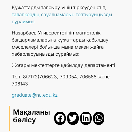
Құжаттарды тапсыру үшін тіркеуден өтіп,
талапкердің сауалнамасын толтыруыңызды
сұраймыз.
Назарбаев Университетінің магистрлік
бағдарламаларына құжаттарды қабылдау
мәселелері бойынша мына мекен жайға
хабарласуыңызды сұраймыз:
Жоғары мектептерге қабылдау департаменті
Tел. 8(7172)706623, 709054, 706568 және
706143
graduate@nu.edu.kz
Мақаланы
бөлісу