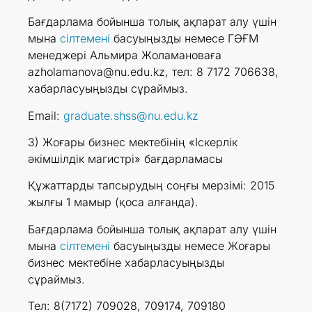
Бағдарлама бойынша толық ақпарат алу үшін
мына
сілтемені
басуыңызды немесе ГӘҒМ
менеджері Альмира Жоламановаға
azholamanova@nu.edu.kz, тел: 8 7172 706638,
хабарласуыңызды сұраймыз.
Email:
graduate.shss@nu.edu.kz
3) Жоғары бизнес мектебінің «Іскерлік
әкімшілдік магистрі» бағдарламасы
Құжаттарды тапсырудың соңғы мерзімі: 2015
жылғы 1 мамыр (қоса алғанда).
Бағдарлама бойынша толық ақпарат алу үшін
мына
сілтемені
басуыңызды немесе Жоғары
бизнес мектебіне хабарласуыңызды
сұраймыз.
Тел: 8(7172) 709028, 709174, 709180