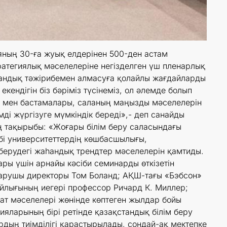
яның 30-ға жуық елдерінен 500-ден астам
ратегиялық мәселелеріне негізделген үш пленарлық
аһандық тәжірибемен алмасуға қолайлы жағдайларды
кендігін біз бәріміз түсінеміз, ол әлемде болып
ы мен бастамалары, саланың маңызды мәселелерін
ді жүргізуге мүмкіндік береді»,- деп санайды
 тақырыбы: «Жоғары білім беру саласындағы
ібі университеттердің көшбасшылығы,
 берудегі жаһандық трендтер мәселелерін қамтиды.
ры үшін арнайы кәсіби семинарды өткізетін
қарушы директоры Том Боланд; АҚШ-тағы «Бэбсон»
йлығының иегері профессор Ричард К. Миллер;
сат мәселелері жөнінде көптеген жылдар бойы
ияларының бірі ретінде қазақстандық білім беру
дың тиімділігі қарастырылады, сондай-ақ мектепке