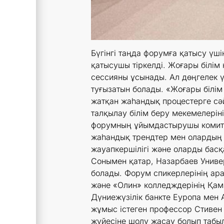
Бүгінгі таңда форумға қатысу үш
қатысушы тіркелді. Жоғары білім
сессияны ұсынады. Ал дөңгелек 
туғызатын болады. «Жоғары білім 
жатқан жаһандық процестерге сә
талқылау білім беру мекемелерін
форумның ұйымдастырушы комитет
жаһандық трендтер мен олардың ө
жауапкершілігі және оларды басқ
Сонымен қатар, Назарбаев Универ
болады. Форум спикерлерінің ар
және «Олин» колледждерінің Қам
Дүниежүзілік банкте Еуропа мен 
жұмыс істеген профессор Стивен 
жүйесіне шолу жасау болып табыл