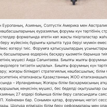
ін Еуропаның, Азияның, Солтүстік Америка мен Австрали
 көшбасшыларының еуразиялық форумы күн тәртібінің ст
үстелдер форматында өтетін көп жақты пікірталастар ж
беру жүйесінің бұрынғы қалыпта тұра беруі мүмкін емес е
йкес өзгеруі тиіс. Форумға қатысушылардың ұсыныстар
ің басшыларына өздерінің басқару қызметін барынша тиім
інің мүшесі Аида Сағынтаева. Биылғы жылғы форумның
ңірлерге тигізетін ықпалы». Биылғы форумның күн тәрт
ару; жоғары білімдегі стратегиялық көшбасшылық; білім
ситетінің кітапханасы Қазақстанның ЖОО кітапханашыла
асында – Ирландияның Жоғары білім басқармасының ат
қоршылық кеңесінің мүшесі, бес беделді оқытушылар сы
Азияның 27 елдері бойынша білім беру саласындағы сая
П. Хейнеман бар. Сонымен қатар, форумның негізгі сесс
ады. Шолуда еліміздің білім беру реформалары мен олар