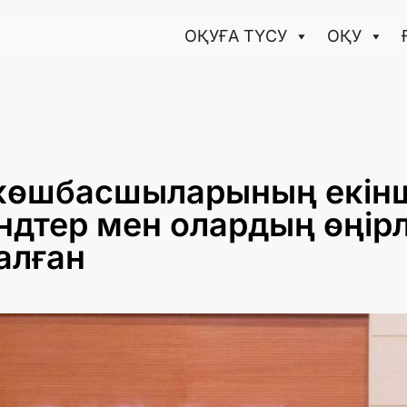
ОҚУҒА ТҮCУ
ОҚУ
 көшбасшыларының екін
дтер мен олардың өңірлі
алған