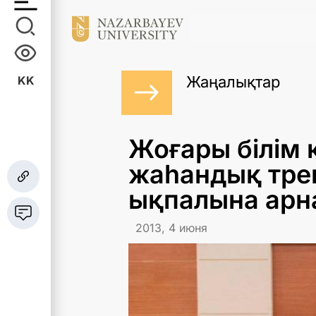
Жаңалықтар
KK
Жоғары білім
жаһандық трен
ықпалына арн
2013, 4 июня