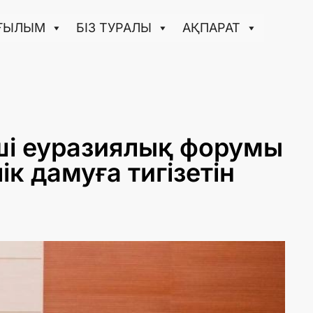
ҒЫЛЫМ
БІЗ ТУРАЛЫ
АҚПАРАТ
ші еуразиялық форумы
к дамуға тигізетін