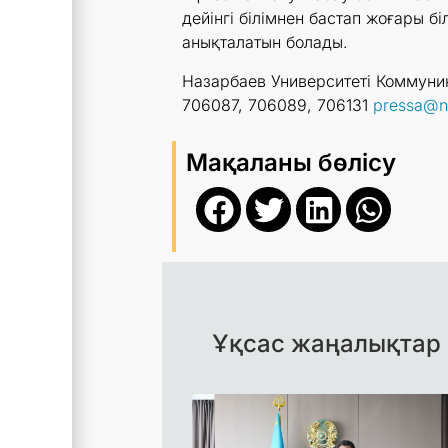
дейінгі білімнен бастап жоғары бі
анықталатын болады.
Назарбаев Университеті Коммуник
706087, 706089, 706131
pressa@n
Мақаланы бөлісу
Ұқсас жаңалықтар