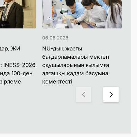
06.08.2026
06.
дар, ЖИ
NU-дың жазғы
NU
бағдарламалары мектеп
ба
: INESS-2026
оқушыларының ғылымға
ма
нда 100-ден
алғашқы қадам басуына
құ
зірлеме
көмектесті