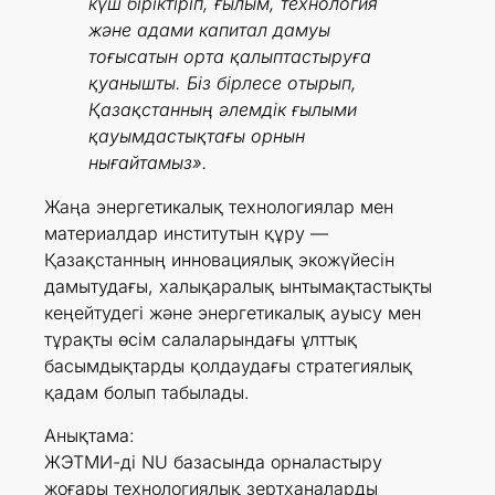
күш біріктіріп, ғылым, технология
және адами капитал дамуы
тоғысатын орта қалыптастыруға
қуанышты. Біз бірлесе отырып,
Қазақстанның әлемдік ғылыми
қауымдастықтағы орнын
нығайтамыз».
Жаңа энергетикалық технологиялар мен
материалдар институтын құру —
Қазақстанның инновациялық экожүйесін
дамытудағы, халықаралық ынтымақтастықты
кеңейтудегі және энергетикалық ауысу мен
тұрақты өсім салаларындағы ұлттық
басымдықтарды қолдаудағы стратегиялық
қадам болып табылады.
Анықтама:
ЖЭТМИ-ді NU базасында орналастыру
жоғары технологиялық зертханаларды