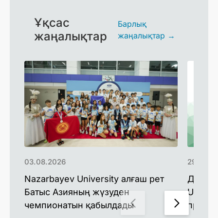
Ұқсас
Барлық
жаңалықтар
жаңалықтар →
03.08.2026
29.07.2
Nazarbayev University алғаш рет
Доктор
Батыс Азияның жүзуден
Univers
чемпионатын қабылдады
профес