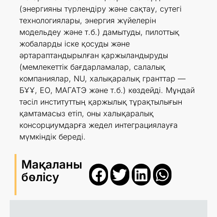
(энергияны түрлендіру және сақтау, сутегі
технологиялары, энергия жүйелерін
модельдеу және т.б.) дамытуды, пилоттық
жобаларды іске қосуды және
әртараптандырылған қаржыландыруды
(мемлекеттік бағдарламалар, салалық
компаниялар, NU, халықаралық гранттар —
БҰҰ, ЕО, МАГАТЭ және т.б.) көздейді. Мұндай
тәсіл институттың қаржылық тұрақтылығын
қамтамасыз етіп, оны халықаралық
консорциумдарға жедел интеграциялауға
мүмкіндік береді.
Мақаланы
бөлісу