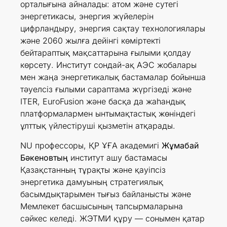
орталығына айналады: атом және сутегі
энергетикасы, энергия жүйелерін
цифрландыру, энергия сақтау технологиялары
және 2060 жылға дейінгі көміртекті
бейтараптық мақсаттарына ғылыми қолдау
көрсету. Институт сондай-ақ АЭС жобалары
мен жаңа энергетикалық бастамалар бойынша
тәуелсіз ғылыми сараптама жүргізеді және
ITER, EuroFusion және басқа да жаһандық
платформалармен ынтымақтастық жөніндегі
ұлттық үйлестіруші қызметін атқарады.
NU профессоры, ҚР ҰҒА академигі
Жұмабай
Бәкеновтың
институт ашу бастамасы
Қазақстанның тұрақты және қауіпсіз
энергетика дамуының стратегиялық
басымдықтарымен тығыз байланысты және
Мемлекет басшысының тапсырмаларына
сәйкес келеді. ЖЭТМИ құру — сонымен қатар