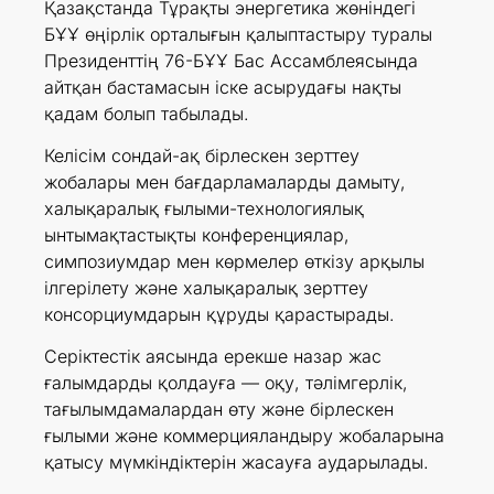
Қазақстанда Тұрақты энергетика жөніндегі
БҰҰ өңірлік орталығын қалыптастыру туралы
Президенттің 76-БҰҰ Бас Ассамблеясында
айтқан бастамасын іске асырудағы нақты
қадам болып табылады.
Келісім сондай-ақ бірлескен зерттеу
жобалары мен бағдарламаларды дамыту,
халықаралық ғылыми-технологиялық
ынтымақтастықты конференциялар,
симпозиумдар мен көрмелер өткізу арқылы
ілгерілету және халықаралық зерттеу
консорциумдарын құруды қарастырады.
Серіктестік аясында ерекше назар жас
ғалымдарды қолдауға — оқу, тәлімгерлік,
тағылымдамалардан өту және бірлескен
ғылыми және коммерцияландыру жобаларына
қатысу мүмкіндіктерін жасауға аударылады.