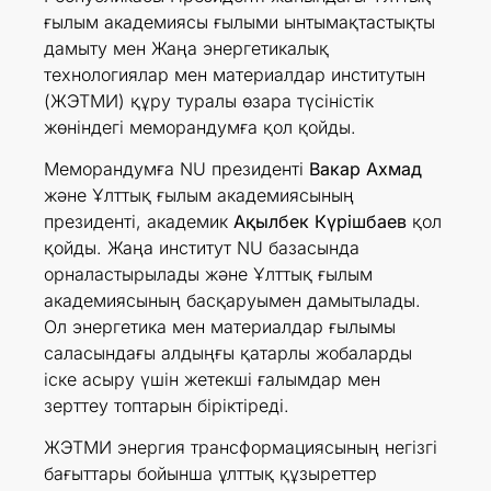
ғылым академиясы ғылыми ынтымақтастықты
дамыту мен Жаңа энергетикалық
технологиялар мен материалдар институтын
(ЖЭТМИ) құру туралы өзара түсіністік
жөніндегі меморандумға қол қойды.
Меморандумға NU президенті
Вакар Ахмад
және Ұлттық ғылым академиясының
президенті, академик
Ақылбек Күрішбаев
қол
қойды. Жаңа институт NU базасында
орналастырылады және Ұлттық ғылым
академиясының басқаруымен дамытылады.
Ол энергетика мен материалдар ғылымы
саласындағы алдыңғы қатарлы жобаларды
іске асыру үшін жетекші ғалымдар мен
зерттеу топтарын біріктіреді.
ЖЭТМИ энергия трансформациясының негізгі
бағыттары бойынша ұлттық құзыреттер