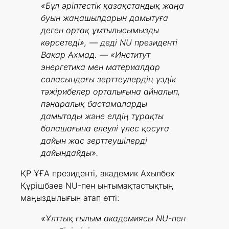
«Бұл әріптестік қазақстандық жаңа
буын жаңашылдарын дамытуға
деген ортақ ұмтылысымызды
көрсетеді», — деді NU президенті
Вакар Ахмад. — «Институт
энергетика мен материалдар
саласындағы зерттеулердің үздік
тәжірибелер орталығына айналып,
пәнаралық бастамаларды
дамытады және елдің тұрақты
болашағына елеулі үлес қосуға
дайын жас зерттеушілерді
дайындайды».
ҚР ҰҒА президенті, академик Ахылбек
Құрішбаев NU-пен ынтымақтастықтың
маңыздылығын атап өтті:
«Ұлттық ғылым академиясы NU-пен