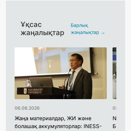
Ұқсас
Барлық
жаңалықтар
жаңалықтар →
06.08.2026
03.08.2
Жаңа материалдар, ЖИ және
Nazarb
болашақ аккумуляторлар: INESS-
Батыс 