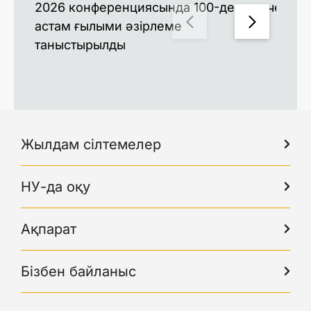
2026 конференциясында 100-ден
чемпи
астам ғылыми әзірлеме
таныстырылды
Жылдам сілтемелер
НУ-да оқу
Ақпарат
Бізбен байланыс