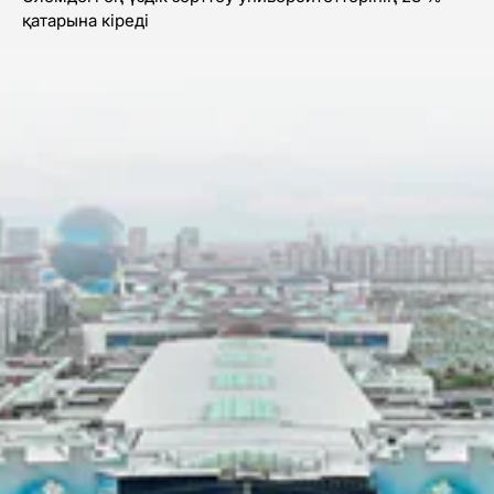
қатарына кіреді