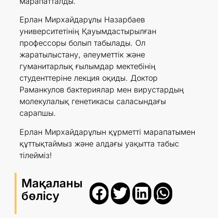
марапатталды.
Ерлан Мирхайдарұлы Назарбаев
университетінің Қауымдастырылған
профессоры болып табылады. Ол
жаратылыстану, әлеуметтік және
гуманитарлық ғылымдар мектебінің
студенттеріне лекция оқиды. Доктор
Раманкулов бактериялар мен вирустардың
молекулалық генетикасы саласындағы
сарапшы.
Ерлан Мирхайдарұлын құрметті марапатымен
құттықтаймыз және алдағы уақытта табыс
тілейміз!
Мақаланы
бөлісу