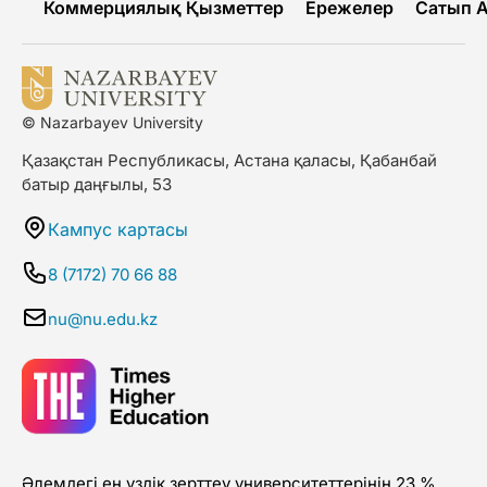
Коммерциялық Қызметтер
Ережелер
Сатып 
© Nazarbayev University
Қазақстан Республикасы, Астана қаласы, Қабанбай
батыр даңғылы, 53
Кампус картасы
8 (7172) 70 66 88
nu@nu.edu.kz
Әлемдегі ең үздік зерттеу университеттерінің 23 %