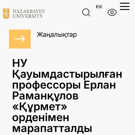
KK
Жаңалықтар
НУ
Қауымдастырылған
профессоры Ерлан
Раманқұлов
«Құрмет»
орденімен
марапатталды