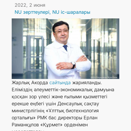
2022, 2 июня
NU зерттеулері
,
NU іс-шаралары
Жарлық Акорда
сайтында
жарияланды.
Еліміздің әлеуметтік-экономикалық дамуына
қосқан зор үлесі және ғылыми қызметтегі
ерекше еңбегі үшін Денсаулық сақтау
министрлігінің «Ұлттық биотехнология
орталығы» РМК бас директоры Ерлан
Раманқұлов «Құрмет» орденімен