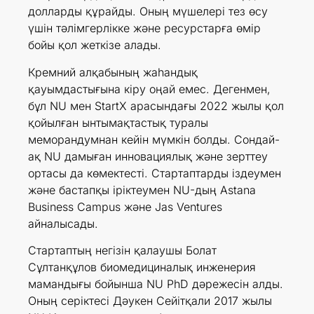
долларды құрайды. Оның мүшелері тез өсу
үшін тәлімгерлікке және ресурстарға өмір
бойы қол жеткізе алады.
Кремний алқабының жаһандық
қауымдастығына кіру оңай емес. Дегенмен,
бұл NU мен StartX арасындағы 2022 жылы қол
қойылған ынтымақтастық туралы
меморандумнан кейін мүмкін болды. Сондай-
ақ NU дамыған инновациялық және зерттеу
ортасы да көмектесті. Стартаптарды іздеумен
және бастапқы іріктеумен NU-дың Astana
Business Campus және Jas Ventures
айналысады.
Стартаптың негізін қалаушы Болат
Сұлтанқұлов биомедициналық инженерия
мамандығы бойынша NU PhD дәрежесін алды.
Оның серіктесі Дәукен Сейітқали 2017 жылы