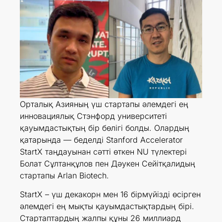
Орталық Азияның үш стартапы әлемдегі ең
инновациялық Стэнфорд университеті
қауымдастықтың бір бөлігі болды. Олардың
қатарында — беделді Stanford Accelerator
StartX таңдауынан сәтті өткен NU түлектері
Болат Сұлтанқұлов пен Дәукен Сейітқалидың
стартапы Arlan Biotech.
StartX – үш декакорн мен 16 бірмүйізді өсірген
әлемдегі ең мықты қауымдастықтардың бірі.
Стартаптардың жалпы құны 26 миллиард