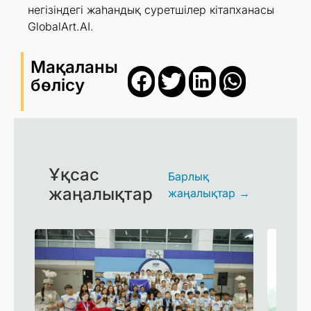
негізіндегі жаһандық суретшілер кітапханасы
GlobalArt.AI.
Мақаланы
бөлісу
Ұқсас
Барлық
жаңалықтар
жаңалықтар →