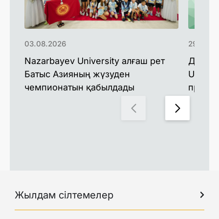
03.08.2026
29.07.2
Nazarbayev University алғаш рет
Доктор
Батыс Азияның жүзуден
Univers
чемпионатын қабылдады
профес
Жылдам сілтемелер