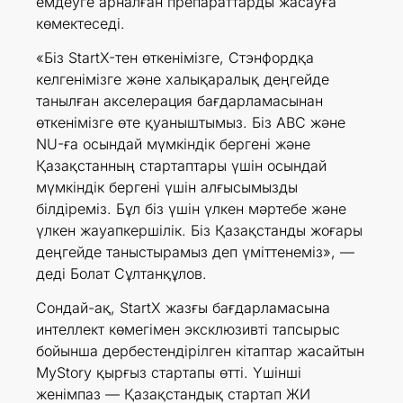
емдеуге арналған препараттарды жасауға
көмектеседі.
«Біз StartX-тен өткенімізге, Стэнфордқа
келгенімізге және халықаралық деңгейде
танылған акселерация бағдарламасынан
өткенімізге өте қуаныштымыз. Біз ABC және
NU-ға осындай мүмкіндік бергені және
Қазақстанның стартаптары үшін осындай
мүмкіндік бергені үшін алғысымызды
білдіреміз. Бұл біз үшін үлкен мәртебе және
үлкен жауапкершілік. Біз Қазақстанды жоғары
деңгейде таныстырамыз деп үміттенеміз», —
деді Болат Сұлтанқұлов.
Сондай-ақ, StartX жазғы бағдарламасына
интеллект көмегімен эксклюзивті тапсырыс
бойынша дербестендірілген кітаптар жасайтын
MyStory қырғыз стартапы өтті. Үшінші
женімпаз — Қазақстандық стартап ЖИ