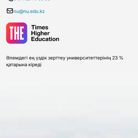
nu@nu.edu.kz
Әлемдегі ең үздік зерттеу университеттерінің 23 %
қатарына кіреді