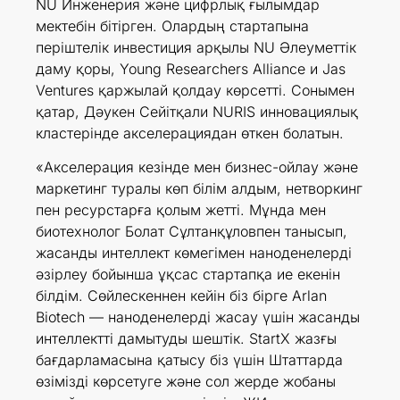
NU Инженерия және цифрлық ғылымдар
мектебін бітірген. Олардың стартапына
періштелік инвестиция арқылы NU Әлеуметтік
даму қоры, Young Researchers Alliance и Jas
Ventures қаржылай қолдау көрсетті. Сонымен
қатар, Дәукен Сейітқали NURIS инновациялық
кластерінде акселерациядан өткен болатын.
«Акселерация кезінде мен бизнес-ойлау және
маркетинг туралы көп білім алдым, нетворкинг
пен ресурстарға қолым жетті. Мұнда мен
биотехнолог Болат Сұлтанқұловпен танысып,
жасанды интеллект көмегімен наноденелерді
әзірлеу бойынша ұқсас стартапқа ие екенін
білдім. Сөйлескеннен кейін біз бірге Arlan
Biotech — наноденелерді жасау үшін жасанды
интеллектті дамытуды шештік. StartX жазғы
бағдарламасына қатысу біз үшін Штаттарда
өзімізді көрсетуге және сол жерде жобаны