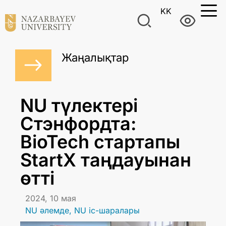
KK
Жаңалықтар
NU түлектері
Стэнфордта:
BioTech стартапы
StartX таңдауынан
өтті
2024, 10 мая
NU әлемде
,
NU іс-шаралары