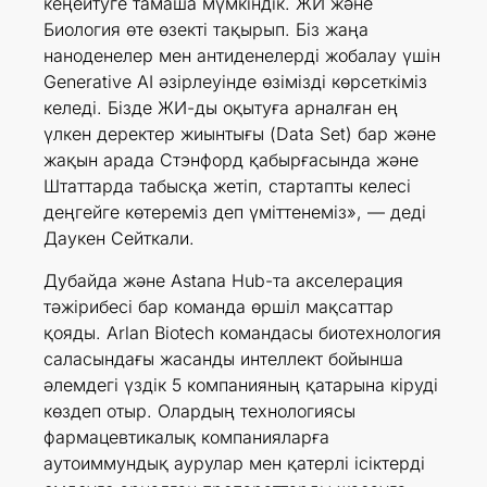
кеңейтуге тамаша мүмкіндік. ЖИ және
Биология өте өзекті тақырып. Біз жаңа
наноденелер мен антиденелерді жобалау үшін
Generative AI әзірлеуінде өзімізді көрсеткіміз
келеді. Бізде ЖИ-ды оқытуға арналған ең
үлкен деректер жиынтығы (Data Set) бар және
жақын арада Стэнфорд қабырғасында және
Штаттарда табысқа жетіп, стартапты келесі
деңгейге көтереміз деп үміттенеміз», — деді
Даукен Сейткали.
Дубайда және Astana Hub-та акселерация
тәжірибесі бар команда өршіл мақсаттар
қояды. Arlan Biotech командасы биотехнология
саласындағы жасанды интеллект бойынша
әлемдегі үздік 5 компанияның қатарына кіруді
көздеп отыр. Олардың технологиясы
фармацевтикалық компанияларға
аутоиммундық аурулар мен қатерлі ісіктерді