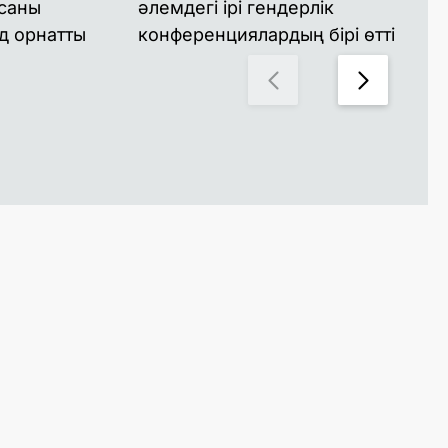
 саны
әлемдегі ірі гендерлік
ын
д орнатты
конференциялардың бірі өтті
енд
ба