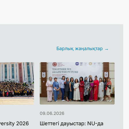
Барлық жаңалықтар →
09.06.2026
03.
ersity 2026
Шеттегі дауыстар: NU-да
NU