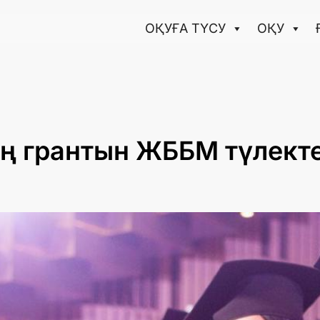
ОҚУҒА ТҮCУ
ОҚУ
ің грантын ЖББМ түлекте