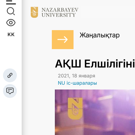
Жаңалықтар
KK
АҚШ Елшілігін
2021, 18 января
NU іс-шаралары