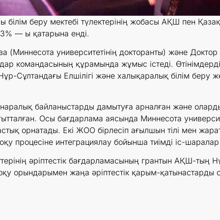
ы білім беру мектебі түлектерінің жобасы АҚШ пен Қазақ
13% — ы қатарына енді.
 (Миннесота университетінің докторанты) және Доктор
дар командасының құрамында жұмыс істеді. Өтінімдерді
р-Сұлтандағы Елшілігі және халықаралық білім беру жө
аралық байланыстарды дамытуға арналған және оларды
ғытталған. Осы бағдарлама аясында Миннесота универси
астық орнатады. Екі ЖОО бірлесіп ағылшын тілі мен жа
оқу процесіне интеграциялау бойынша тиімді іс-шаралар 
терінің әріптестік бағдарламасының грантын АҚШ-тың Н
қу орындарымен жаңа әріптестік қарым-қатынастарды ор