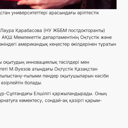
стан университеттері арасындағы әріптестік
 Лаура Қарабасова (НУ ЖББМ постдокторанты)
 АҚШ Мемлекеттік департаментінің Оңтүстік және
ніндегі американдық кеңестер өкілдерінен тұратын
 оқытудың инновациялық тәсілдері мен
теті М.Әуезов атындағы Оңтүстік Қазақстан
ратылыстану-ғылыми пәндер оқытушыларын кәсіби
әзірлейтін болады.
ұр-Сұлтандағы Елшілігі қаржыландырады. Оның
натуға көмектесу, сондай-ақ қазіргі қарым-