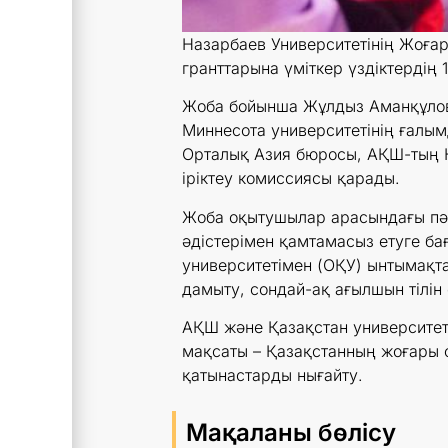
Назарбаев Университетінің Жоғар
гранттарына үміткер үздіктердің 
Жоба бойынша Жұлдыз Аманқұлова
Миннесота университетінің ғалым
Орталық Азия бюросы, АҚШ-тың Нұ
іріктеу комиссиясы қарады.
Жоба оқытушылар арасындағы пән
әдістерімен қамтамасыз етуге ба
университетімен (ОҚУ) ынтымақт
дамыту, сондай-ақ ағылшын тілін 
АҚШ және Қазақстан университет
мақсаты – Қазақстанның жоғары о
қатынастарды нығайту.
Мақаланы бөлісу