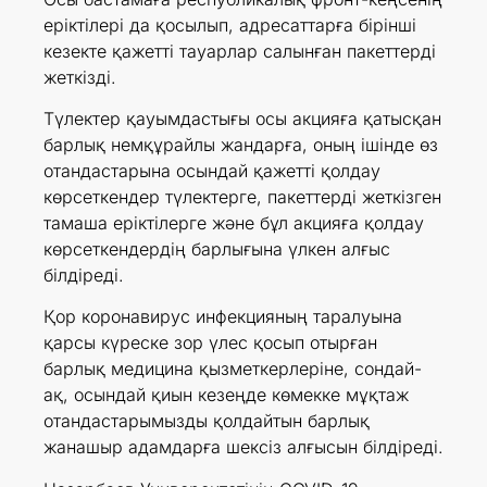
еріктілері да қосылып, адресаттарға бірінші
кезекте қажетті тауарлар салынған пакеттерді
жеткізді.
Түлектер қауымдастығы осы акцияға қатысқан
барлық немқұрайлы жандарға, оның ішінде өз
отандастарына осындай қажетті қолдау
көрсеткендер түлектерге, пакеттерді жеткізген
тамаша еріктілерге және бұл акцияға қолдау
көрсеткендердің барлығына үлкен алғыс
білдіреді.
Қор коронавирус инфекцияның таралуына
қарсы күреске зор үлес қосып отырған
барлық медицина қызметкерлеріне, сондай-
ақ, осындай қиын кезеңде көмекке мұқтаж
отандастарымызды қолдайтын барлық
жанашыр адамдарға шексіз алғысын білдіреді.