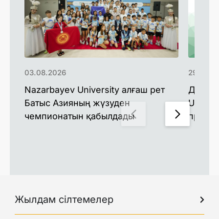
03.08.2026
29.07.2
Nazarbayev University алғаш рет
Доктор
Батыс Азияның жүзуден
Univers
чемпионатын қабылдады
профес
Жылдам сілтемелер