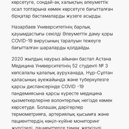
көрсетуге, сондай-ақ халықтың әлеуметтік
осал топтарына көмек көрсетуге бағытталған
бірқатар бастамаларды жүзеге асырды.
Назарбаев Университетінің барлық
қауымдастығы секілді Әлеуметтік даму қоры
COVID-19 вирусының таралуын тежеуге
бағытталған шараларды қолдайды.
2020 жылдың наурыз айынан бастап Астана
Медицина Университетінің 52 студенті № 3
көпсалалы қалалық ауруханада, Нұр-Сұлтан
қаласының әуежайында және туберкулезге
қарсы диспансерінде СOVID -19
пандемиясына қарсы күресте медицина
қызметкерлеріне волонтерлық негізде көмек
көрсетуде. Болашақ дәрігерлер
термометрияға, артериялық қысымға және
пациенттердің көңіл-күйіне мониторинг
жүргізеді, пациенттерге тамақ жеткізуді