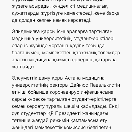
жүзеге асырады, күнделікті медициналық
құжаттарды жүргізуге көмектеседі және басқа
да қолдан келген көмек көрсетеді.
Эпидемияға қарсы іс-шараларға тартылған
медицина университетінің студент-еріктілері
олар іс жүзінде «орташа қауіп» тобында
болғанымен, мемлекеттен қаржылық төлемдер
алатын медицина қызметкерлерінің қатарына
жатпайды.
Әлеуметтік даму қоры Астана медицина
университетінің ректоры Дайнюс Павалькистің
өтініші бойынша коронавирус инфекциясына
қарсы күреске тартылған студент-еріктілерге
көмек көрсету туралы шешім қабылдады. Енді
бұл студенттер ҚР Президенті жанындағы
төтенше жағдай режимін қамтамасыз ету
жөніндегі мемлекеттік комиссия белгілеген