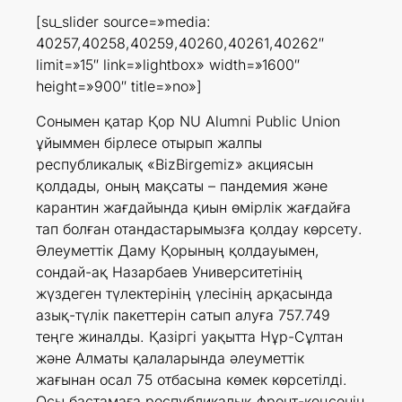
[su_slider source=»media:
40257,40258,40259,40260,40261,40262″
limit=»15″ link=»lightbox» width=»1600″
height=»900″ title=»no»]
Сонымен қатар Қор NU Alumni Public Union
ұйыммен бірлесе отырып жалпы
республикалық «BizBirgemiz» акциясын
қолдады, оның мақсаты – пандемия және
карантин жағдайында қиын өмірлік жағдайға
тап болған отандастарымызға қолдау көрсету.
Әлеуметтік Даму Қорының қолдауымен,
сондай-ақ Назарбаев Университетінің
жүздеген түлектерінің үлесінің арқасында
азық-түлік пакеттерін сатып алуға 757.749
теңге жиналды. Қазіргі уақытта Нұр-Сұлтан
және Алматы қалаларында әлеуметтік
жағынан осал 75 отбасына көмек көрсетілді.
Осы бастамаға республикалық фронт-кеңсенің