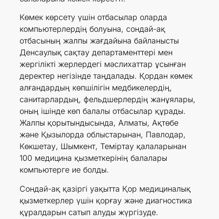
Көмек көрсету үшін отбасылар оларда
компьютерлердің болуына, сондай-ақ
отбасының жалпы жағдайына байланысты
Денсаулық сақтау департаменттері мен
жергілікті жерлердегі мәслихаттар ұсынған
деректер негізінде таңдалады. Қордан көмек
алғандардың көпшілігін медбикелердің,
санитарлардың, фельдшерлердің жанұялары,
оның ішінде көп балалы отбасылар құрады.
Жалпы қорытындысында, Алматы, Ақтөбе
және Қызылорда облыстарынан, Павлодар,
Көкшетау, Шымкент, Теміртау қалаларынан
100 медицина қызметкерінің балалары
компьютерге ие болды.
Сондай-ақ қазіргі уақытта Қор медициналық
қызметкерлер үшін қорғау және диагностика
құралдарын сатып алуды жүргізуде.