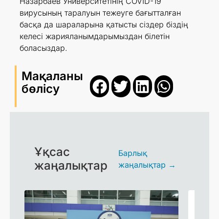
Назарбаев Университетінің COVID-19
вирусының таралуын тежеуге бағытталған
басқа да шараларына қатысты сіздер біздің
келесі жарияланымдарымыздан білетін
боласыздар.
Мақаланы
бөлісу
Ұқсас
Барлық
жаңалықтар
жаңалықтар →