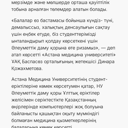
мерзімде және мөлшерде орташа қауіптілік
тобына арналған төлемдер алатын болады.
«Балалар өз бастамасы бойынша күндіз- түні,
демалыссыз, халықтың денсаулығын сақтау
үшін еңбек етуде, біз студенттерімізді
ынталандырып қолдау көрсеткені үшін
Әлеуметтік даму қорына өте ризамыз», — деп
атап көрсетті «Астана медицина университеті»
ҰАҚ Баспасөз орталығының жетекшісі Динара
Қожахметова.
Астана Медицина Университетінің студент-
еріктілеріне көмек көрсетумен қатар, НУ
Әлеуметтік даму қоры Ұлттық еріктілер
желісімен серіктестікте Қазақстанның
өңірлерінде компьютерлері жоқ болуына
байланысты қашықтан оқыту мүмкіндігі
болмаған медицина қызметкерлерінің
балаларына көмек көрсетті.