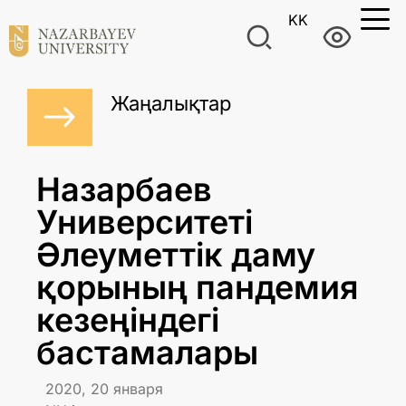
KK
Жаңалықтар
Назарбаев
Университеті
Әлеуметтік даму
қорының пандемия
кезеңіндегі
бастамалары
2020, 20 января