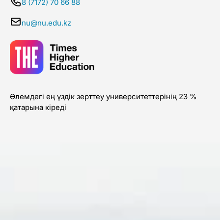
8 (7172) 70 66 88
nu@nu.edu.kz
Әлемдегі ең үздік зерттеу университеттерінің 23 %
қатарына кіреді