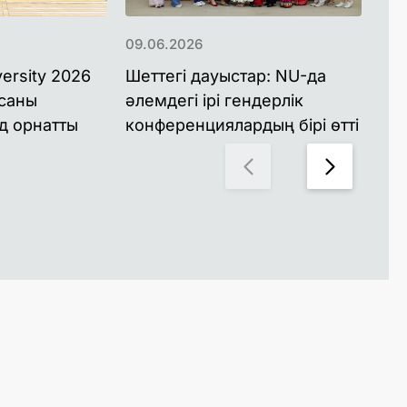
09.06.2026
03.
ersity 2026
Шеттегі дауыстар: NU-да
NU
 саны
әлемдегі ірі гендерлік
ын
д орнатты
конференциялардың бірі өтті
енд
ба