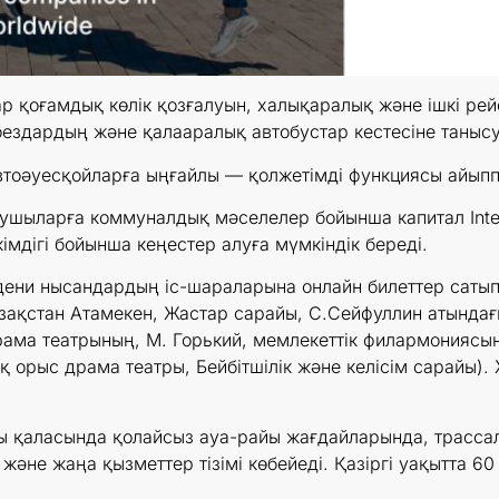
р қоғамдық көлік қозғалуын, халықаралық және ішкі рейс
оездардың және қалааралық автобустар кестесіне таныс
втоәуесқойларға ыңғайлы — қолжетімді функциясы айыпп
нушыларға коммуналдық мәселелер бойынша капитал Intel
імдігі бойынша кеңестер алуға мүмкіндік береді.
әдени нысандардың іс-шараларына онлайн билеттер сатып 
зақстан Атамекен, Жастар сарайы, С.Сейфуллин атында
ама театрының, М. Горький, мемлекеттік филармониясыны
 орыс драма театры, Бейбітшілік және келісім сарайы).
 қаласында қолайсыз ауа-райы жағдайларында, трасса
және жаңа қызметтер тізімі көбейеді. Қазіргі уақытта 6