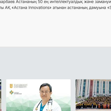
зарбаев Астананың 50 ең интеллектуалдық және замануи
ы АҚ «Астана Innovations» атынан астананың дамуына «