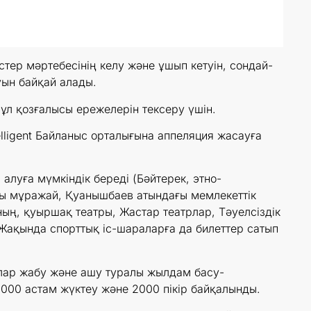
тер мәртебесінің келу және ұшып кетуін, сондай-
уын байқай алады.
ұл қозғалысы ережелерін тексеру үшін.
ligent Байланыс орталығына аппеляция жасауға
алуға мүмкіндік береді (Бәйтерек, этно-
ғы мұражай, Қуанышбаев атындағы мемлекеттік
ң, қуыршақ театры, Жастар театрлар, Тәуелсіздік
 Жақында спорттық іс-шараларға да билеттер сатып
лар жабу және ашу туралы жылдам басу-
0 000 астам жүктеу және 2000 пікір байқалынды.