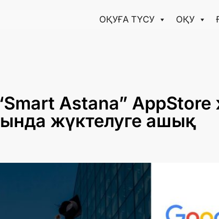
ОҚУҒА ТҮCУ
ОҚУ
“Smart Astana” AppStore
ында жүктелуге ашық