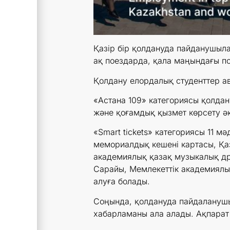
Қазір бір қолдануда пайданушыла
ақ поездарда, қала маңындағы п
Қолдану елордалық студенттер а
«Астана 109» категориясы қолда
және қоғамдық қызмет көрсету әк
«Smart tickets» категориясы 11 м
мемориалдық кешені картасы, Қа
академиялық қазақ музыкалық др
Сарайы, Мемлекеттік академиялық
алуға болады.
Соңында, қолдануда пайдаланушы
хабарламаны ала алады. Ақпарат 