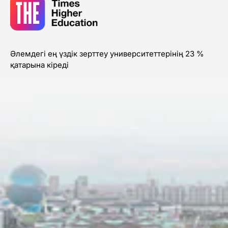
Әлемдегі ең үздік зерттеу университеттерінің 23 %
қатарына кіреді