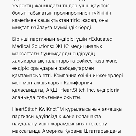
жүректің жанындағы тіндер үшін қауіпсіз
болып табылатын пролипропилен түйінінің
көмегімен қашықтықтан тігіс жасап, оны
мықтап байлауға мүмкіндік берді.
Бірінші партияның өндірісі үшін «Educated
Medical Solutions» ЖШС медициналық
мақсаттағы бұйымдарды өндірудің
халықаралық талаптарына сәйкес таза және
өндіріс орындарын жабдықтармен
қамтамасыз етті. Компания өзінің инженерлері
мен монтажшыларын Калифорния
қаласындағы, АҚШ, HeartStitch Inc. өндірістік
алаңында толығымен оқытты.
HeartStitch KwiKnotTM құрылғысының алғашқы
партиясы қауіпсіздік және болашақта
пайдалану үшін жарамдылығын тексеру
мақсатында Америка Құрама Штаттарындағы