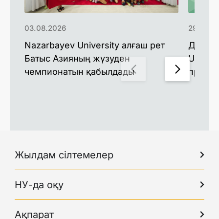
03.08.2026
29.07.2
Nazarbayev University алғаш рет
Доктор
Батыс Азияның жүзуден
Univers
чемпионатын қабылдады
профес
Жылдам сілтемелер
НУ-да оқу
Ақпарат