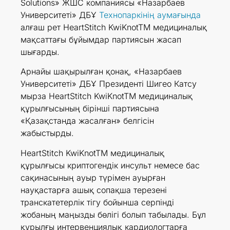
Solutions» ЖШС компаниясы «Назарбаев
Университеті» ДБҰ
Технопаркінің аумағында
алғаш рет HeartStitch KwiKnotTM медициналық
мақсаттағы бұйымдар партиясын жасап
шығарды.
Арнайы шақырылған қонақ, «Назарбаев
Университеті» ДБҰ Президенті Шигео Катсу
мырза HeartStitch KwiKnotTM медициналық
құрылғысының бірінші партиясына
«Қазақстанда жасалған» белгісін
жабыстырды.
HeartStitch KwiKnotTM медициналық
құрылғысы криптогендік инсульт немесе бас
сақинасының ауыр түрімен ауырған
науқастарға ашық сопақша терезені
транскатетерлік тігу бойынша серпінді
жобаның маңызды бөлігі болып табылады. Бұл
құрылғы интервенциялық кардиологтарға