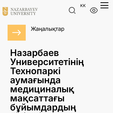
KK
Жаңалықтар
Назарбаев
Университетінің
Технопаркі
аумағында
медициналық
мақсаттағы
бұйымдардың