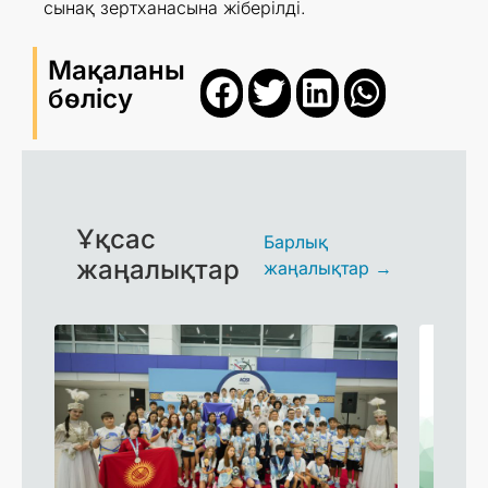
сынақ зертханасына жіберілді.
Мақаланы
бөлісу
Ұқсас
Барлық
жаңалықтар
жаңалықтар →