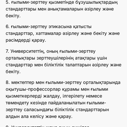
5. ғылыми-зерттеу қызметінде бұзушылықтардың
стандарттары мен анықтамаларын әзірлеу және
бекіту.
6. ғылыми-зерттеу этикасына қатысты
стандарттар, хаттамалар әзірлеу және бекіту және
рәсімдерді қарау.
7. Университеттің, оның ғылыми-зерттеу
орталықтары зерттеушілерінің атақтары үшін
стандарттар мен біліктілік талаптарын әзірлеу және
бекіту.
8. мектептер мен ғылыми-зерттеу орталықтарында
оқытушы-профессорлар құрамы мен ғылыми
қызметкерлерді жалдау, ілгерілету немесе
төмендету кезінде пайдаланылатын ғылыми-
зерттеу саласындағы біліктілік стандарттарын
алдын ала келісу және қарау.