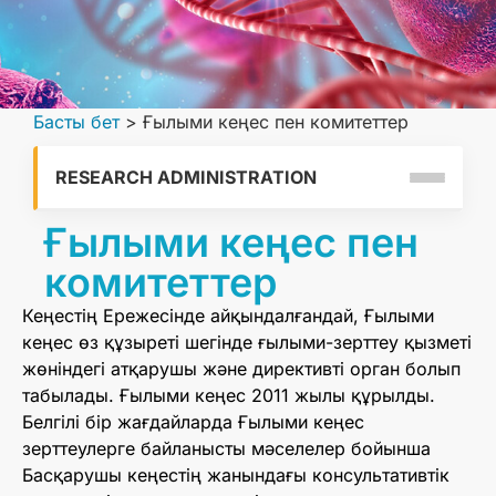
Басты бет
>
Ғылыми кеңес пен комитеттер
RESEARCH ADMINISTRATION
Ғылыми кеңес пен
комитеттер
Кеңестің Ережесінде айқындалғандай, Ғылыми
кеңес өз құзыреті шегінде ғылыми-зерттеу қызметі
жөніндегі атқарушы және директивті орган болып
табылады. Ғылыми кеңес 2011 жылы құрылды.
Белгілі бір жағдайларда Ғылыми кеңес
зерттеулерге байланысты мәселелер бойынша
Басқарушы кеңестің жанындағы консультативтік