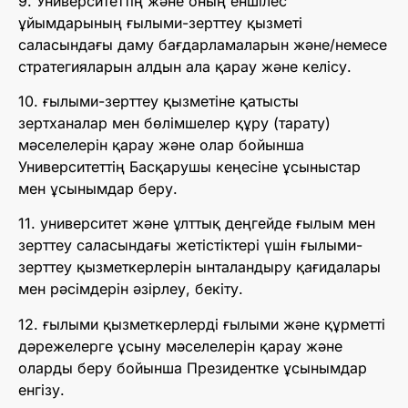
9. Университеттің және оның еншілес
ұйымдарының ғылыми-зерттеу қызметі
саласындағы даму бағдарламаларын және/немесе
стратегияларын алдын ала қарау және келісу.
10. ғылыми-зерттеу қызметіне қатысты
зертханалар мен бөлімшелер құру (тарату)
мәселелерін қарау және олар бойынша
Университеттің Басқарушы кеңесіне ұсыныстар
мен ұсынымдар беру.
11. университет және ұлттық деңгейде ғылым мен
зерттеу саласындағы жетістіктері үшін ғылыми-
зерттеу қызметкерлерін ынталандыру қағидалары
мен рәсімдерін әзірлеу, бекіту.
12. ғылыми қызметкерлерді ғылыми және құрметті
дәрежелерге ұсыну мәселелерін қарау және
оларды беру бойынша Президентке ұсынымдар
енгізу.