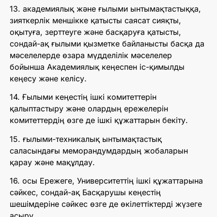
13. академиялық және ғылыми ынтымақтастыққа,
зияткерлік меншікке қатысты саясат сияқты,
оқытуға, зерттеуге және басқаруға қатысты,
сондай-ақ ғылыми қызметке байланысты басқа да
мәселелерде өзара мүдделілік мәселелер
бойынша Академиялық кеңеспен іс-қимылды
кеңесу және келісу.
14. Ғылыми кеңестің ішкі комитеттерін
қалыптастыру және олардың ережелерін
комитеттердің өзге де ішкі құжаттарын бекіту.
15. ғылыми-техникалық ынтымақтастық
саласындағы меморандумдардың жобаларын
қарау және мақұлдау.
16. осы Ережеге, Университеттің ішкі құжаттарына
сәйкес, сондай-ақ Басқарушы кеңестің
шешімдеріне сәйкес өзге де өкілеттіктерді жүзеге
асыру.