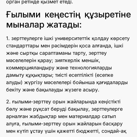
орган ретінде қызмет етеді.
Ғылыми кеңестің құзыретіне
мыналар жатады:
1. зерттеулерге ішкі университеттік қолдау көрсету
стандарттары мен рәсімдерін қоса алғанда, ішкі
және сыртқы сараптаманы тарту, зерттеу
мәселелерін қарау; зияткерлік меншік,
коммерцияландыру және технологияларды
дамыту құқықтары; тиісті есептілікті (есепке
алуды) жүргізу мәселелері бойынша қағидаларды
бекіту және бақылауды жүзеге асыру.
2. ғылыми-зерттеу орын жайларында кеңістікті
бөлу және рұқсат беруді бақылау, зерттеулерге
арналған жабдықтар мен материалдар сатып
алуға, ғылыми-зерттеу орын жайларын басқару
мен күтіп ұстау үшін қажетті бюджетті, сондай-ақ