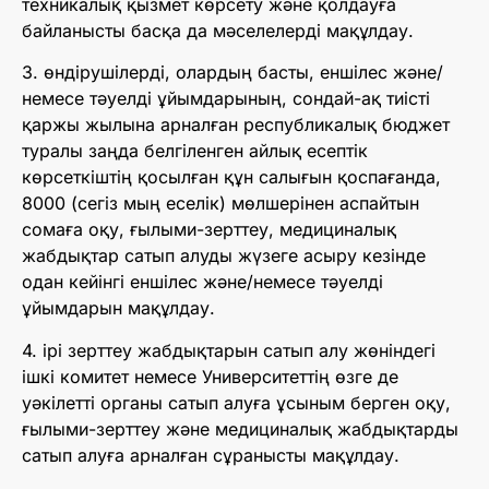
техникалық қызмет көрсету және қолдауға
байланысты басқа да мәселелерді мақұлдау.
3. өндірушілерді, олардың басты, еншілес және/
немесе тәуелді ұйымдарының, сондай-ақ тиісті
қаржы жылына арналған республикалық бюджет
туралы заңда белгіленген айлық есептік
көрсеткіштің қосылған құн салығын қоспағанда,
8000 (сегіз мың еселік) мөлшерінен аспайтын
сомаға оқу, ғылыми-зерттеу, медициналық
жабдықтар сатып алуды жүзеге асыру кезінде
одан кейінгі еншілес және/немесе тәуелді
ұйымдарын мақұлдау.
4. ірі зерттеу жабдықтарын сатып алу жөніндегі
ішкі комитет немесе Университеттің өзге де
уәкілетті органы сатып алуға ұсыным берген оқу,
ғылыми-зерттеу және медициналық жабдықтарды
сатып алуға арналған сұранысты мақұлдау.