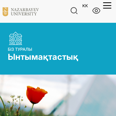
KK
БІЗ ТУРАЛЫ
Ынтымақтастық