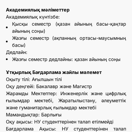
Академиялық мәліметтер
Академиялық күнтізбе:
Қысқы семестр (қазан айының басы-қаңтар
айының соңы)
Жазғы семестр (ақпанның ортасы-маусымның
басы)
Дедлайн:
Жазғы семестр дедлайны: қазан айының соңы
Ұтқырлық Бағдарлама жайлы мәлемет
Оқыту тілі: Ағылшын тілі
Оқу деңгейі: Бакалавр және Магистр
Жарамды Мектептер: Инженерлік және цифрлық
ғылымдар мектебі, Жаратылыстану, әлеуметтік
және гуманитарлық ғылымдар мектебі
Мамандықтар: Барлығы
Оқу ақысы: НУ студенттерінен талап етілмейді
Бағдарлама Ақысы: НУ студенттерінен талап