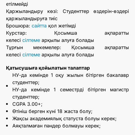
етілмейді
Қаржыландыру көзі: Студенттер өздерін-өздері
қаржыландыруға тиіс
Брошюра:
сайтта
қол жетімді
Курстар: Қосымша ақпаратты
келесі
сілтеме
арқылы алуға болады
Тұрғын мекемелер: Қосымша ақпаратты
келесі
сілтеме
арқылы алуға болады
Қатысушыға қойылатын талаптар
НУ-да кемінде 1 оқу жылын бітірген бакалавр
студенттер;
НУ-да кемінде 1 семестрді бітірген магистр
студенттер;
CGPA 3.00+;
Өтініш берген күні 18 жаста болу;
Жақсы академиялық статуста болуы керек;
Аяқталмаған пәндер болмауы керек;