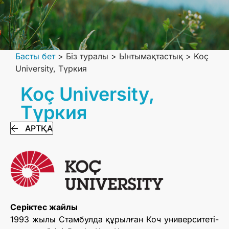
Басты бет
>
Біз туралы
>
Ынтымақтастық
>
Koç
University, Түркия
Koç University,
Түркия
АРТҚА
Серіктес жайлы
1993 жылы Стамбулда құрылған Коч университеті-