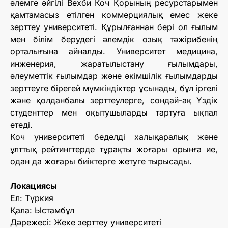
әлемге әйгілі Вехби Коч Қорының ресурстарымен
қамтамасыз етілген коммерциялық емес жеке
зерттеу университеті. Құрылғаннан бері ол ғылым
мен білім берудегі әлемдік озық тәжірибенің
орталығына айналды. Университет медицина,
инженерия, жаратылыстану ғылымдары,
әлеуметтік ғылымдар және әкімшілік ғылымдарды
зерттеуге бірегей мүмкіндіктер ұсынады, бұл іргелі
және қолданбалы зерттеулерге, сондай-ақ Үздік
студенттер мен оқытушыларды тартуға ықпал
етеді.
Коч университеті беделді халықаралық және
ұлттық рейтингтерде тұрақты жоғары орынға ие,
одан да жоғары биіктерге жетуге тырысады.
Локациясы
Ел: Түркия
Қала: Ыстамбұл
Дәрежесі: Жеке зерттеу университеті