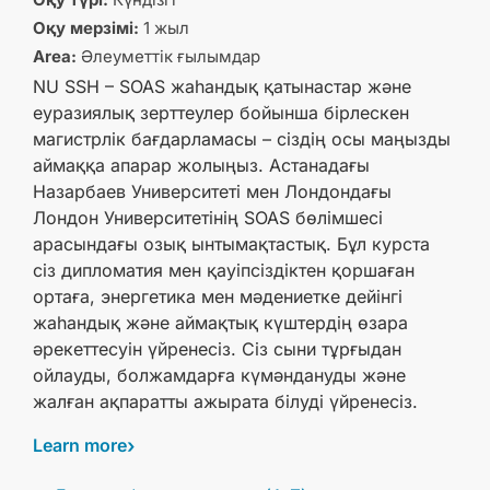
Оқу мерзімі:
1 жыл
Area:
Әлеуметтік ғылымдар
NU SSH – SOAS жаһандық қатынастар және
еуразиялық зерттеулер бойынша бірлескен
магистрлік бағдарламасы – сіздің осы маңызды
аймаққа апарар жолыңыз. Астанадағы
Назарбаев Университеті мен Лондондағы
Лондон Университетінің SOAS бөлімшесі
арасындағы озық ынтымақтастық. Бұл курста
сіз дипломатия мен қауіпсіздіктен қоршаған
ортаға, энергетика мен мәдениетке дейінгі
жаһандық және аймақтық күштердің өзара
әрекеттесуін үйренесіз. Сіз сыни тұрғыдан
ойлауды, болжамдарға күмәндануды және
жалған ақпаратты ажырата білуді үйренесіз.
Learn more