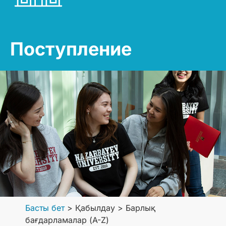
Поступление
Басты бет
>
Қабылдау
>
Барлық
бағдарламалар (A-Z)