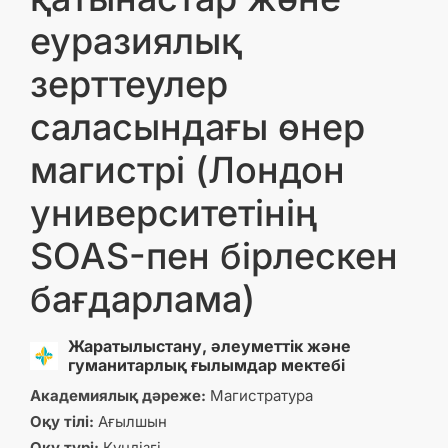
еуразиялық
зерттеулер
саласындағы өнер
магистрі (Лондон
университетінің
SOAS-пен бірлескен
бағдарлама)
Жаратылыстану, әлеуметтік және
гуманитарлық ғылымдар мектебі
Академиялық дәреже:
Магистратура
Оқу тілі:
Ағылшын
Оқу түрі:
Күндізгі