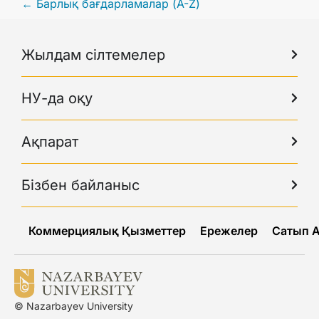
← Барлық бағдарламалар (A-Z)
Жылдам сілтемелер
НУ-да оқу
Ақпарат
Бізбен байланыс
Коммерциялық Қызметтер
Ережелер
Сатып 
© Nazarbayev University