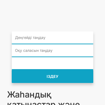
ІЗДЕУ
Жаһандық
қатынастар және