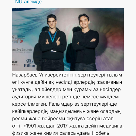
NU әлемде
Назарбаев Университетінің зерттеулері ғылым
әлі күнге дейін ақ нәсілді ерлердің жасағанын
ұнатады, ал әйелдер мен құрамы аз нәсілдер
аудитория мүшелері ретінде немесе мүлдем
көрсетілмеген. Ғалымдар өз зерттеулерінде
кейіпкерлердің маңыздылығын және олардың
ресми және бейресми оқытуға әсерін атап
өтті: «1901 жылдан 2017 жылға дейін медицина,
физика және химия саласындағы Нобель