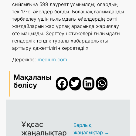
сыйлығына 599 лауреат ұсынылды; олардың
тек 17-сі әйелдер болды. Болашақ ғалымдарды
тәрбиелеу үшін ғылымдағы әйелдердің сәтті
жағдайларын жас ұрпақ арасында жариялау
өте маңызды. Зерттеу нәтижелері ғылымдағы
гендерлік теңдік туралы хабардарлықты
арттыру қажеттілігін көрсетеді.»
Дереккөз:
medium.com
Мақаланы
бөлісу
Ұқсас
Барлық
жаңалықтар
жаңалықтар →