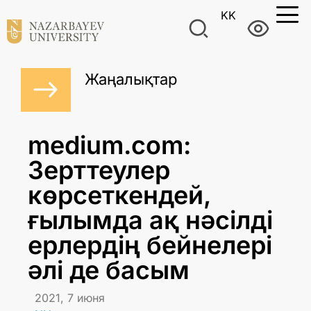
KK
Жаңалықтар
medium.com:
Зерттеулер
көрсеткендей,
ғылымда ақ нәсілді
ерлердің бейнелері
әлі де басым
2021, 7 июня