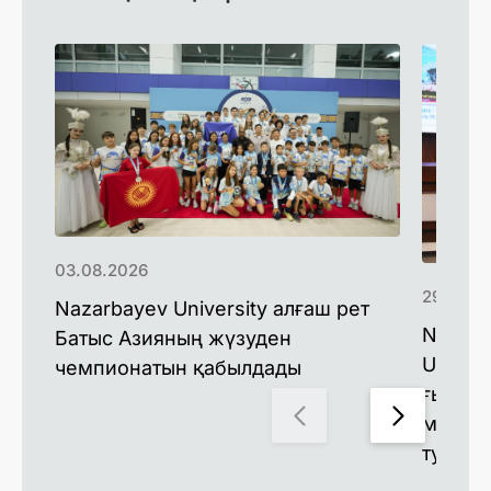
03.08.2026
29.07.2
Nazarbayev University алғаш рет
Nazarb
Батыс Азияның жүзуден
Univer
чемпионатын қабылдады
ғылыми
мақсат
туралы