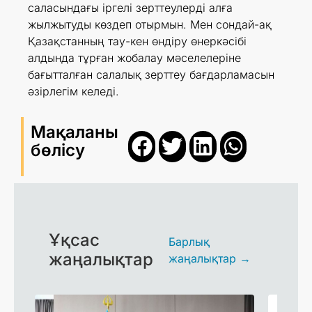
саласындағы іргелі зерттеулерді алға
жылжытуды көздеп отырмын. Мен сондай-ақ
Қазақстанның тау-кен өндіру өнеркәсібі
алдында тұрған жобалау мәселелеріне
бағытталған салалық зерттеу бағдарламасын
әзірлегім келеді.
Мақаланы
бөлісу
Ұқсас
Барлық
жаңалықтар
жаңалықтар →