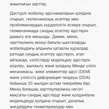
жиынтығын зерттеу.
Дәстүрлі жобалау әдіснамаларын қолдана
отырып, геотехникалық есептер мен
проблемалардың күрделілігін ескере отырып,
геомеханикада сандық есептеу әдістерін
дамыту өте маңызды. Демек, менің
зерттеуімнің екінші бағыты-шахталарды
жобалаудағы алдыңғы қатарлы құралдар
ретінде сандық есептеу әдістерін, атап
айтқанда, үзілістерді модельдеу әдістерін
әзірлеу, жылжыту және қолдану.Менде үзіліс
механикасы, жеке элементтер әдісі (DEM)
және үзіліссіз деформация талдауы (DDA)
бойынша 20 жылдан астам тәжірибем бар.
Менің болашақ зерттеулерімнің негізгі
мақсаты-сандық әдістерді және қолданбалы
модельдеуді қолдана отырып, далалық
жағдайдағы геоматериалдар мен