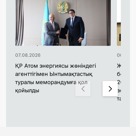
07.08.2026
06.08.2
ҚР Атом энергиясы жөніндегі
Жаңа м
агенттігімен Ынтымақтастық
болаша
туралы меморандумға қол
2026 к
қойылды
астам 
таныс