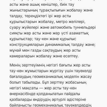
асты және ашық кеніштер, биік тау
жыныстарының тұрақтылығын жобалау және
талдау, тереңдіктегі ірі жер асты
құрылыстарын жобалау, метро желілері,
суару жүйелері және автомобиль туннельдері
сияқты жер асты және жер үсті азаматтық
құрылыстар; тау-кен және құрылыс
конструкцияларын динамикалық талдау және;
мұнай мен газды сақтаудың жер асты
камераларын жобалау және есептеу.
Менің зерттеуімнің негізгі бағыты жер асты
тау-кен жұмыстарын жүргізу үшін тәуекелді
бағалаудың геомеханикалық моделін жасау
болып табылады. Бұл зерттеу жобасының
негізгі мақсаты — жер асты тау-кен
өнеркәсібінде қолданылатын пайдалы
қазбаларды өндірудің әртүрлі әдістеріне
байланысты геомеханикалық тәуекелдердің