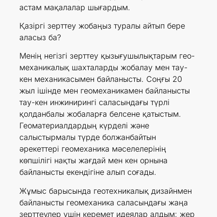
астам мақалалар шығардым.
Қазіргі зерттеу жобаңыз туралы айтып бере
аласыз ба?
Менің негізгі зерттеу қызығушылықтарым гео-
механикалық шахталарды жобалау мен тау-
кен механикасымен байланысты. Соңғы 20
жыл ішінде мен геомеханикамен байланысты
тау-кен инжинирингі саласындағы түрлі
қолданбалы жобаларға белсене қатыстым.
Геоматериалдардың күрделі және
салыстырмалы түрде болжанбайтын
әрекеттері геомеханика мәселелерінің
көпшілігі нақты жағдай мен кен орнына
байланысты екендігіне алып соғады.
Жұмыс барысында геотехникалық дизайнмен
байланысты геомеханика саласындағы жаңа
зерттеулер үшін керемет идеялар алдым: жер