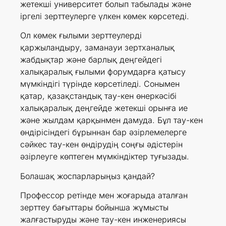
жетекші университет болып табылады және
іргелі зерттеулерге үлкен көмек көрсетеді.
Ол көмек ғылыми зерттеулерді
қаржыландыру, заманауи зертханалық
жабдықтар және барлық деңгейдегі
халықаралық ғылыми форумдарға қатысу
мүмкіндігі түрінде көрсетіледі. Сонымен
қатар, қазақстандық тау-кен өнеркәсібі
халықаралық деңгейде жетекші орынға ие
және жылдам қарқынмен дамуда. Бұл тау-кен
өндірісіндегі бұрыннан бар әзірлемелерге
сәйкес тау-кен өндірудің соңғы әдістерін
әзірлеуге көптеген мүмкіндіктер туғызады.
Болашақ жоспарларыңыз қандай?
Профессор ретінде мен жоғарыда аталған
зерттеу бағыттары бойынша жұмысты
жалғастыруды және тау-кен инженериясы