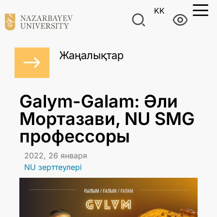
KK
Жаңалықтар
Galym-Galam: Әли
Мортазави, NU SMG
профессоры
2022, 26 января
NU зерттеулері