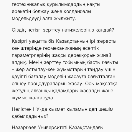
геотехникалық құрылымдардың нақты
әрекетін болжау және қолданбалы
модельдеуді алға жылжыту.
Сіздің негізгі зерттеу нәтижелеріңіз қандай?
Қазіргі уақытта біз Қазақстанның ірі жерасты
кеніштерінде геомеханиканың есептік
параметрлерінің жақсы дерекқорын жинай
алдық. Менің зерттеу тобымның басты бағыты
– жер асты тау-кен жұмыстарын таңдау үшін
қауіпті бағалау моделін жасауға бағытталған
өлшеу процедураларын жасау. Осы мақсатқа
жетудің алғашқы қадамдары жасалды және
жұмыс жалғасуда.
Неліктен НУ-да қызмет қыламын деп шешім
қабылдадыңыз?
Назарбаев Университеті Қазақстандағы