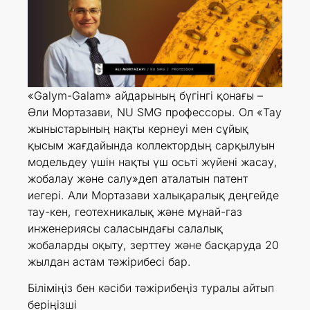
«Galym-Galam» айдарының бүгінгі қонағы –
Әли Мортазави, NU SMG профессоры. Ол «Тау
жыныстарының нақты кернеуі мен сұйық
қысым жағдайында коллектордың сарқылуын
модельдеу үшін нақты үш осьті жүйені жасау,
жобалау және салу»деп аталатын патент
иегері. Али Мортазави халықаралық деңгейде
тау-кен, геотехникалық және мұнай-газ
инженериясы саласындағы салалық
жобаларды оқыту, зерттеу және басқаруда 20
жылдан астам тәжірибесі бар.
Біліміңіз бен кәсіби тәжірибеңіз туралы айтып
беріңізші