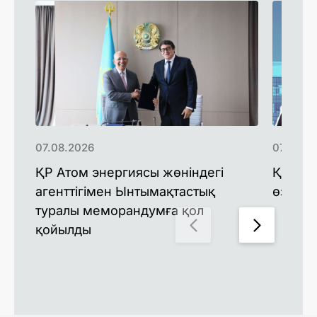
07.08.2026
07.08.2
ҚР Атом энергиясы жөніндегі
Қазақс
агенттігімен Ынтымақтастық
өзгерт
туралы меморандумға қол
қойылды