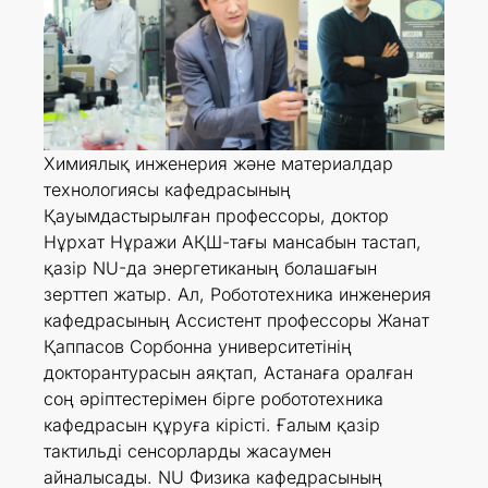
Химиялық инженерия және материалдар
технологиясы кафедрасының
Қауымдастырылған профессоры, доктор
Нұрxат Нұражи АҚШ-тағы мансабын тастап,
қазір NU-да энергетиканың болашағын
зерттеп жатыр. Ал, Робототехника инженерия
кафедрасының Ассистент профессоры Жанат
Қаппасов Сорбонна университетінің
докторантурасын аяқтап, Астанаға оралған
соң әріптестерімен бірге робототехника
кафедрасын құруға кірісті. Ғалым қазір
тактильді сенсорларды жасаумен
айналысады. NU Физика кафедрасының