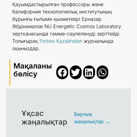
Қауымдастырылған профессоры және
Калифорния технологиялық институтының
бұрынғы ғылыми қызметкері Ерназар
Әбдікамалов NU Energetic Cosmos Laboratory
зертханасында гамма-сәулеленуді зерттейді.
Толығырақ
Forbes Kazakhstan
журналында
оқыныздар.
Мақаланы
бөлісу
Ұқсас
Барлық
жаңалықтар
жаңалықтар →