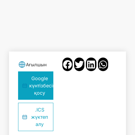
Ағылшын
Google
күнтізбесіне
қосу
.ICS
жүктеп
алу