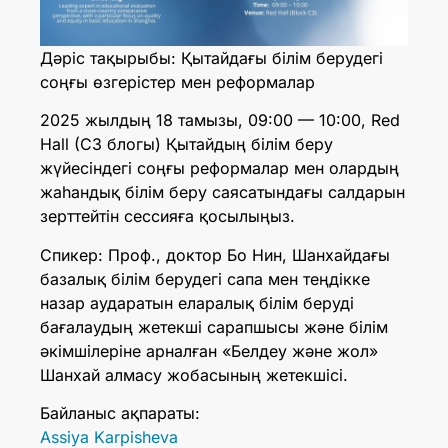
Дәріс тақырыбы: Қытайдағы білім берудегі
соңғы өзгерістер мен реформалар
2025 жылдың 18 тамызы, 09:00 — 10:00, Red
Hall (C3 блогы) Қытайдың білім беру
жүйесіндегі соңғы реформалар мен олардың
жаһандық білім беру саясатындағы салдарын
зерттейтін сессияға қосылыңыз.
Спикер: Проф., доктор Бо Нин, Шанхайдағы
базалық білім берудегі сапа мен теңдікке
назар аударатын еларалық білім беруді
бағалаудың жетекші сарапшысы және білім
әкімшілеріне арналған «Белдеу және жол»
Шанхай алмасу жобасының жетекшісі.
Байланыс ақпараты:
Assiya Karpisheva