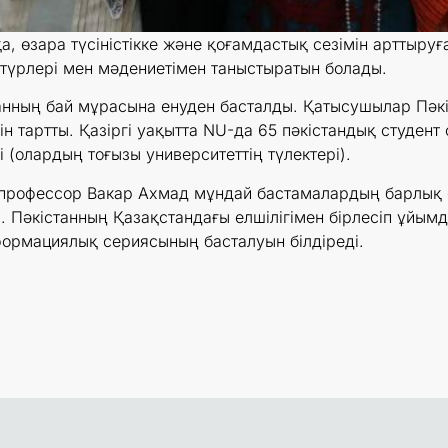
, өзара түсіністікке және қоғамдастық сезімін арттыруғ
стүрлері мен мәдениетімен таныстыратын болады.
анның бай мұрасына енуден басталды. Қатысушылар Пәк
 тартты. Қазіргі уақытта NU-да 65 пәкістандық студент
 (олардың тоғызы университеттің түлектері).
, профессор Вакар Ахмад мұндай бастамалардың барлық с
. Пәкістанның Қазақстандағы елшілігімен бірлесіп ұйым
формациялық сериясының басталуын білдіреді.