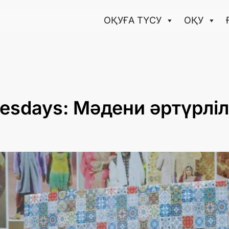
ОҚУҒА ТҮCУ
ОҚУ
esdays: Мәдени әртүрліл