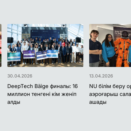
30.04.2026
13.04.2026
DeepTech Bäige финалы: 16
NU білім беру 
миллион тенгені кім женіп
аэроғарыш сал
алды
ашады