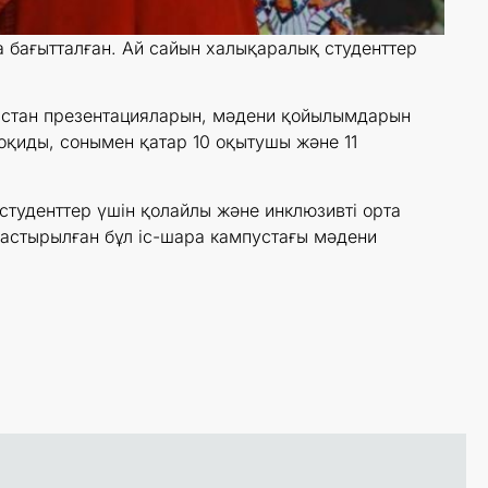
а бағытталған. Ай сайын халықаралық студенттер
істан презентацияларын, мәдени қойылымдарын
 оқиды, сонымен қатар 10 оқытушы және 11
туденттер үшін қолайлы және инклюзивті орта
дастырылған бұл іс-шара кампустағы мәдени