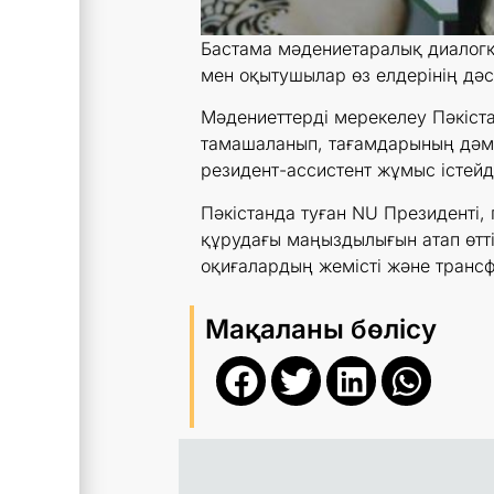
Бастама мәдениетаралық диалогқа
мен оқытушылар өз елдерінің дә
Мәдениеттерді мерекелеу Пәкіст
тамашаланып, тағамдарының дәмін
резидент-ассистент жұмыс істейді
Пәкістанда туған NU Президенті
құрудағы маңыздылығын атап өтті
оқиғалардың жемісті және транс
Мақаланы бөлісу