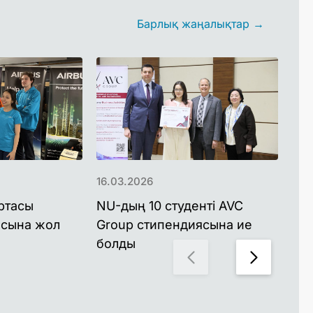
Барлық жаңалықтар →
16.03.2026
08.
ортасы
NU-дың 10 студенті AVC
NU 
асына жол
Group стипендиясына ие
ал
болды
тан