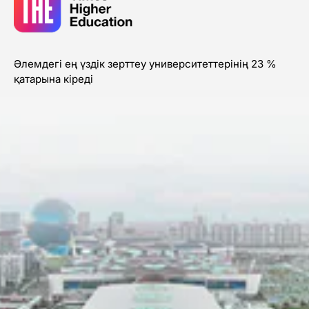
Әлемдегі ең үздік зерттеу университеттерінің 23 %
қатарына кіреді