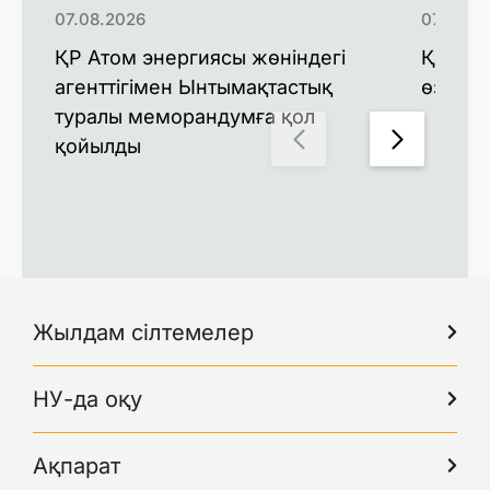
07.08.2026
07.08.2
ҚР Атом энергиясы жөніндегі
Қазақс
агенттігімен Ынтымақтастық
өзгерт
туралы меморандумға қол
қойылды
Жылдам сілтемелер
НУ-да оқу
Ақпарат