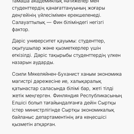
тамаша академиялық нәтижелер мен
студенттердің қанағаттануының жоғары
деңгейінің үйлесімімен ерекшеленеді.
Салауаттылық — Фин біліміндегі негізгі
фактор.
Дәріс университет қауымы: студенттер,
оқытушылар және қызметкерлер үшін
өткізілді. Дәріс тақырыбы студенттердің үлкен
назарын аударды.
Соили Мякеляйнен-Буханист ханым экономика
магистрі дәрежесіне ие, халықаралық
қатынастар саласында білімі бар, жеті тілді
жетік меңгерген. Финляндия Республикасының
Елшісі болып тағайындалғанға дейін Сыртқы
істер министрлігінде Сыртқы экономикалық
байланыс департаментінің аға кеңесшісі
қызметін атқарған.