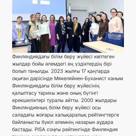
Финляндиядағы білім беру жүйесі көптеген
жылдар бойы әлемдегі ең үздіктердің бірі
болып танылды. 2023 жылғы 17 қаңтарда
оқыған дәрісінде Мякеляйнен-Буханист ханым
Финляндиядағы білім беру жүйесінің
қалыптасу тарихы және оның бүгінгі
ерекшеліктері туралы айтты. 2000 жылдары
Финляндияның білім беру жүйесі осы
саладағы жоғары халықаралық рейтингтерге
байланысты бүкіл әлемнің назарын аудара
бастады. PISA соңғы рейтингінде Финляндия