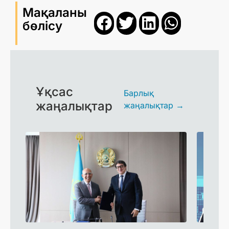
Мақаланы
бөлісу
Ұқсас
Барлық
жаңалықтар
жаңалықтар →