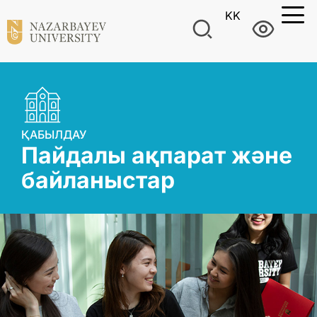
KK
ҚАБЫЛДАУ
Пайдалы ақпарат және
байланыстар