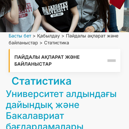
Басты бет
>
Қабылдау
>
Пайдалы ақпарат және
байланыстар
>
Статистика
ПАЙДАЛЫ АҚПАРАТ ЖӘНЕ
БАЙЛАНЫСТАР
Статистика
Университет алдындағы
дайындық және
Бакалавриат
бағдарламалары