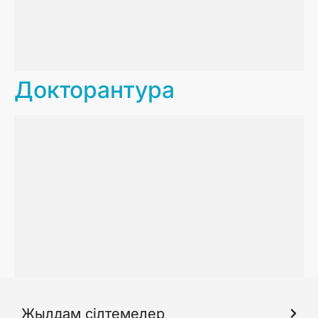
Дoкторантура
Жылдам сілтемелер