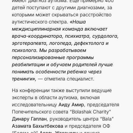
имеют диагноз аутизма. Еще примерно 400
детей поступают с другими диагнозами, за
которыми может скрываться расстройство
аутистического спектра.
«Наша
междисциплинарная команда включает
врача-координатора, психиатра, сурдолога,
эрготерапевта, логопеда, дефектолога и
психолога. Мы разрабатываем
персонализированные программы
реабилитации и обучаем родителей лучше
понимать особенности ребенка через
тренинги»,
— отметила специалист.
На конференции также выступили ведущие
эксперты в области аутизма, включая
исследовательницу
Аиду Амир
, председателя
Попечительского совета “Bolashak Charity”
Динару Гаплан
, руководитель центра “Bala”
Азамата Бахытбекова
и председателя ОФ
“Балам-ай”
Асель Жасанову
и другие.