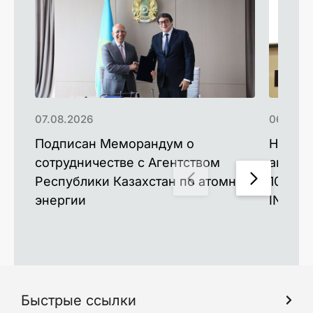
07.08.2026
06.08.2
Подписан Меморандум о
Новые 
сотрудничестве с Агентством
аккуму
Республики Казахстан по атомной
100 ра
энергии
INESS-
Быстрые ссылки