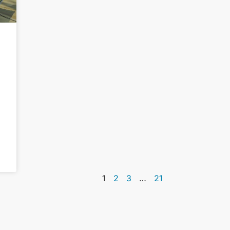
1
2
3
…
21