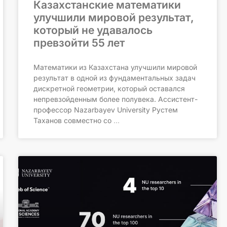
Казахстанские математики
улучшили мировой результат,
который не удавалось
превзойти 55 лет
Математики из Казахстана улучшили мировой
результат в одной из фундаментальных задач
дискретной геометрии, который оставался
непревзойденным более полувека. Ассистент-
профессор Nazarbayev University Рустем
Таханов совместно со