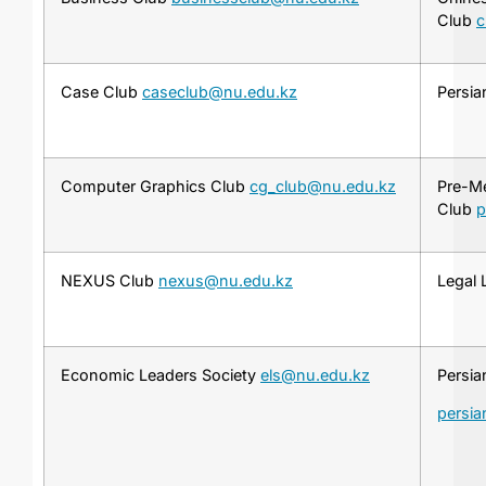
Club
c
Case Club
caseclub@nu.edu.kz
Persia
Computer Graphics Club
cg_club@nu.edu.kz
Pre-M
Club
p
NEXUS Club
nexus@nu.edu.kz
Legal 
Economic Leaders Society
els@nu.edu.kz
Persia
persi