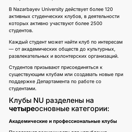
В Nazarbayev University действует более 120
активных студенческих клубов, в деятельности
которых активно участвуют более 2500
студентов.
Каждый студент может найти клуб по интересам
— от академических обществ до культурных,
развлекательных и волонтерских организаций.
Студентов призывают присоединяться к
существующим клубам или создавать новые при
поддержке Департамента по работе со
студентами.
Клубы NU разделены на
четыре
основные категории:
Академические и профессиональные клубы