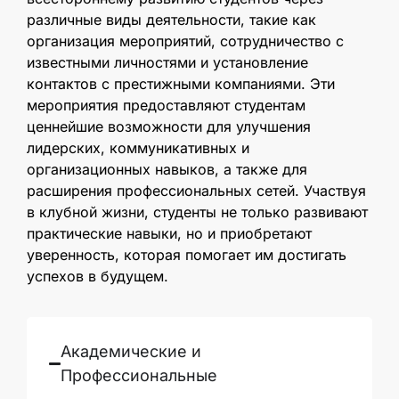
различные виды деятельности, такие как
организация мероприятий, сотрудничество с
известными личностями и установление
контактов с престижными компаниями. Эти
мероприятия предоставляют студентам
ценнейшие возможности для улучшения
лидерских, коммуникативных и
организационных навыков, а также для
расширения профессиональных сетей. Участвуя
в клубной жизни, студенты не только развивают
практические навыки, но и приобретают
уверенность, которая помогает им достигать
успехов в будущем.
Aкадемические и
Профессиональные