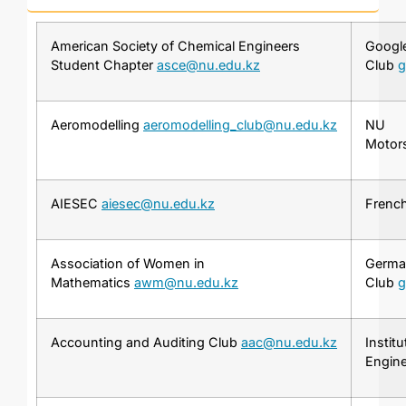
American Society of Chemical Engineers
Googl
Student Chapter
asce@nu.edu.kz
Club
g
Aeromodelling
aeromodelling_club@nu.edu.kz
NU
Motor
AIESEC
aiesec@nu.edu.kz
Frenc
Association of Women in
Germa
Mathematics
awm@nu.edu.kz
Club
g
Accounting and Auditing Club
aac@nu.edu.kz
Institu
Engine