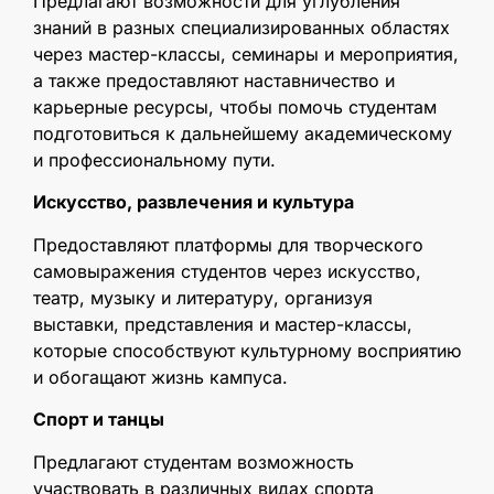
Предлагают возможности для углубления
знаний в разных специализированных областях
через мастер-классы, семинары и мероприятия,
а также предоставляют наставничество и
карьерные ресурсы, чтобы помочь студентам
подготовиться к дальнейшему академическому
и профессиональному пути.
Искусство, развлечения и культура
Предоставляют платформы для творческого
самовыражения студентов через искусство,
театр, музыку и литературу, организуя
выставки, представления и мастер-классы,
которые способствуют культурному восприятию
и обогащают жизнь кампуса.
Спорт и танцы
Предлагают студентам возможность
участвовать в различных видах спорта