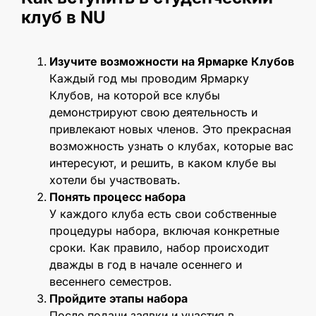
клуб в NU
Изучите возможности на Ярмарке Клубов
Каждый год мы проводим Ярмарку
Клубов, на которой все клубы
демонстрируют свою деятельность и
привлекают новых членов. Это прекрасная
возможность узнать о клубах, которые вас
интересуют, и решить, в каком клубе вы
хотели бы участвовать.
Понять процесс набора
У каждого клуба есть свои собственные
процедуры набора, включая конкретные
сроки. Как правило, набор происходит
дважды в год в начале осеннего и
весеннего семестров.
Пройдите этапы набора
После подачи заявки и участия в