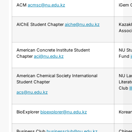
ACM
acmsc@nu.edu.kz
iGem 
AIChE Student Chapter
aiche@nu.edu.kz
Kazak
Assoc
American Concrete Institute Student
NU St
Chapter
aci@nu.edu.kz
Fund
American Chemical Society International
NU Lan
Student Chapter
Literat
Club
l
acs@nu.edu.kz
BioExplorer
bioexplorer@nu.edu.kz
Korea
Business Club
businessclub@nu.edu.kz
Chine