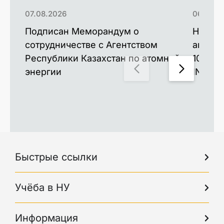
07.08.2026
06.08.2
Подписан Меморандум о
Новые 
сотрудничестве с Агентством
аккуму
Республики Казахстан по атомной
100 ра
энергии
INESS-
Быстрые ссылки
Учёба в НУ
Информация