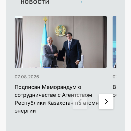
новости
→
07.08.2026
07.08.2
Подписан Меморандум о
Выпуск
сотрудничестве с Агентством
образо
Республики Казахстан по атомной
энергии