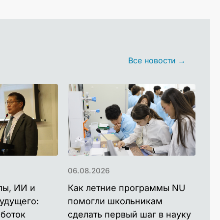
Все новости →
06.08.2026
06.
лы, ИИ и
Как летние программы NU
NU
удущего:
помогли школьникам
ак
аботок
сделать первый шаг в науку
дл