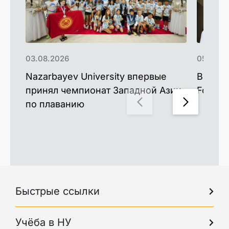
03.08.2026
05.06.2
Nazarbayev University впервые
Выпуск
принял чемпионат Западной Азии
Forbes
по плаванию
Быстрые ссылки
Учёба в НУ