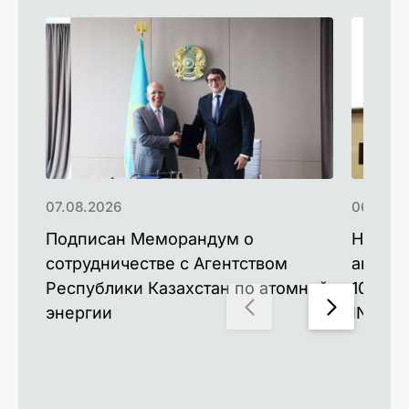
07.08.2026
06.08.2
Подписан Меморандум о
Новые 
сотрудничестве с Агентством
аккуму
Республики Казахстан по атомной
100 ра
энергии
INESS-