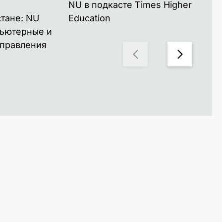
NU в подкасте Times Higher
Каз
стане: NU
Education
мо
пьютерные и
чел
правления
пр