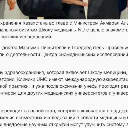
охранения Казахстана во главе с Министром Акмарал А
иальным визитом Школу медицины NU с целью знакомств
ицинских исследований.
 доктор Массимо Пиньятелли и Председатель Правления 
ли о деятельности Центра биомедицинских исследовани
у здравоохранения, которая включает Школу медицины,
атории. Клиники UMC имеют международную аккредитаци
кой практики, и уже после окончания учебы проходят р
тиром для других медицинских университетов и универс
 переходит на новый этап, который заключается в подде
жения совместных исследований в области медицины и 
и внедрение научных открытий могут улучшить систему 