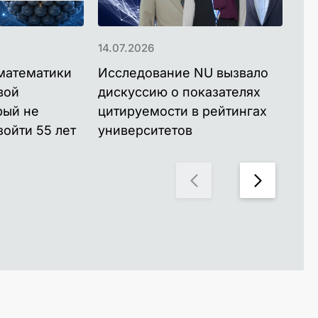
14.07.2026
01.
математики
Исследование NU вызвало
Уч
вой
дискуссию о показателях
пр
рый не
цитируемости в рейтингах
ме
зойти 55 лет
университетов
ис
при
Ев