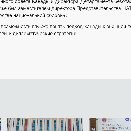
айного совета Канады
и директора Департамента безопасн
акже был заместителем директора Представительства НА
рстве национальной обороны.
возможность глубже понять подход Канады к внешней по
овы и дипломатические стратегии.