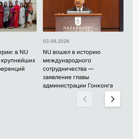
03.06.2026
03.
ерии: в NU
NU вошел в историю
Ак
з крупнейших
международного
по
ференций
сотрудничества —
бу
заявление главы
AU
администрации Гонконга