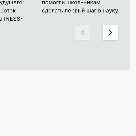
удущего:
помогли школьникам
ак
аботок
сделать первый шаг в науку
дл
а INESS-
стр
пр