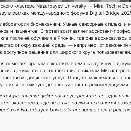
ского кластера Nazarbayev University — Mirai Tech и De
у в рамках международного форума Digital Bridge 2025
лаборатория биомеханики. Умные сенсорные стельки и 
нов и пациентов. Стартап возглавляет ассистент-профе
икла после её обучения в Японии, где она вдохновилас
чество от окружающей среды — например, от движений и
в доступное решение для широкого круга пользователей
ая помогает врачам сократить время на рутинную докум
нские документы на соответствие приказам Министерств
качество медицинских услуг. Процесс максимально прос
ует их и формирует детальный отчёт с рекомендациями п
екта и укрепление цифрового суверенитета сегодня явл
ртап-экосистема, где на стыке науки и технологий рож
зработки Nazarbayev University превращаются в решени