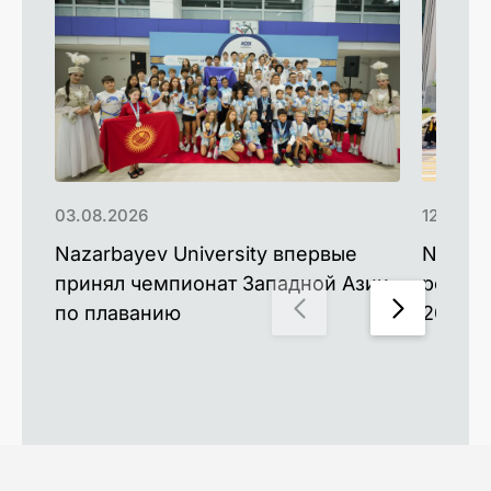
03.08.2026
12.06.2
Nazarbayev University впервые
Nazarb
принял чемпионат Западной Азии
рекорд
по плаванию
2026 г