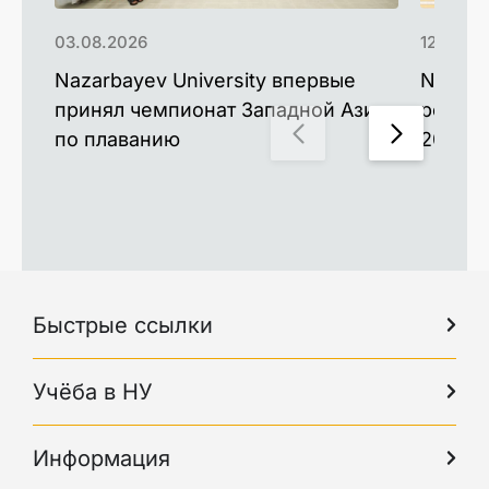
03.08.2026
12.06.2
Nazarbayev University впервые
Nazarb
принял чемпионат Западной Азии
рекорд
по плаванию
2026 г
Быстрые ссылки
Учёба в НУ
Информация