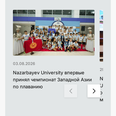
03.08.2026
29.07.2
Nazarbayev University впервые
Nazarba
принял чемпионат Западной Азии
Univer
по плаванию
о взаи
медици