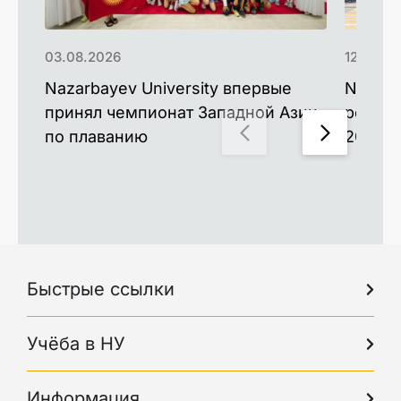
03.08.2026
12.06.2
Nazarbayev University впервые
Nazarb
принял чемпионат Западной Азии
рекорд
по плаванию
2026 г
Быстрые ссылки
Учёба в НУ
Информация