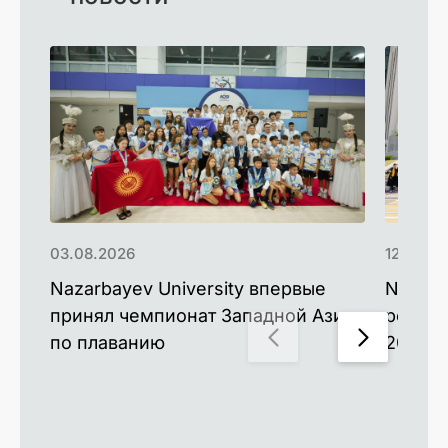
03.08.2026
12.06.2
Nazarbayev University впервые
Nazarb
принял чемпионат Западной Азии
рекорд
по плаванию
2026 г